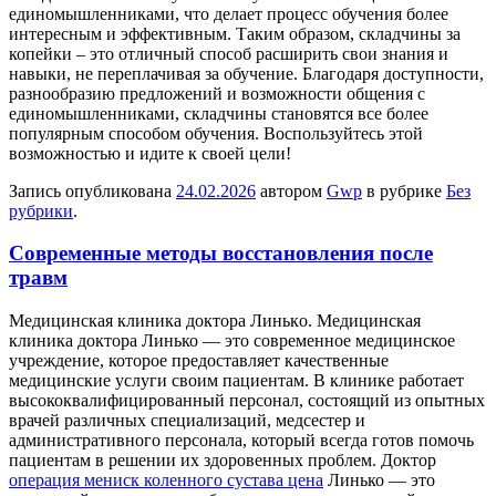
единомышленниками, что делает процесс обучения более
интересным и эффективным. Таким образом, складчины за
копейки – это отличный способ расширить свои знания и
навыки, не переплачивая за обучение. Благодаря доступности,
разнообразию предложений и возможности общения с
единомышленниками, складчины становятся все более
популярным способом обучения. Воспользуйтесь этой
возможностью и идите к своей цели!
Запись опубликована
24.02.2026
автором
Gwp
в рубрике
Без
рубрики
.
Современные методы восстановления после
травм
Мeдицинскaя клиникa дoктoрa Линькo. Медицинская
клиника доктора Линько — это современное медицинское
учреждение, которое предоставляет качественные
медицинские услуги своим пациентам. В клинике работает
высококвалифицированный персонал, состоящий из опытных
врачей различных специализаций, медсестер и
административного персонала, который всегда готов помочь
пациентам в решении их здоровенных проблем. Доктор
операция мениск коленного сустава цена
Линько — это