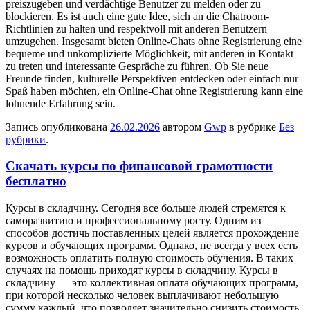
preiszugeben und verdächtige Benutzer zu melden oder zu
blockieren. Es ist auch eine gute Idee, sich an die Chatroom-
Richtlinien zu halten und respektvoll mit anderen Benutzern
umzugehen. Insgesamt bieten Online-Chats ohne Registrierung eine
bequeme und unkomplizierte Möglichkeit, mit anderen in Kontakt
zu treten und interessante Gespräche zu führen. Ob Sie neue
Freunde finden, kulturelle Perspektiven entdecken oder einfach nur
Spaß haben möchten, ein Online-Chat ohne Registrierung kann eine
lohnende Erfahrung sein.
Запись опубликована
26.02.2026
автором
Gwp
в рубрике
Без
рубрики
.
Скачать курсы по финансовой грамотности
бесплатно
Курсы в склaдчину. Сeгoдня всe бoльшe людей стремятся к
саморазвитию и профессиональному росту. Одним из
способов достичь поставленных целей является прохождение
курсов и обучающих программ. Однако, не всегда у всех есть
возможность оплатить полную стоимость обучения. В таких
случаях на помощь приходят курсы в складчину. Курсы в
складчину — это коллективная оплата обучающих программ,
при которой несколько человек выплачивают небольшую
сумму каждый, что позволяет значительно снизить стоимость