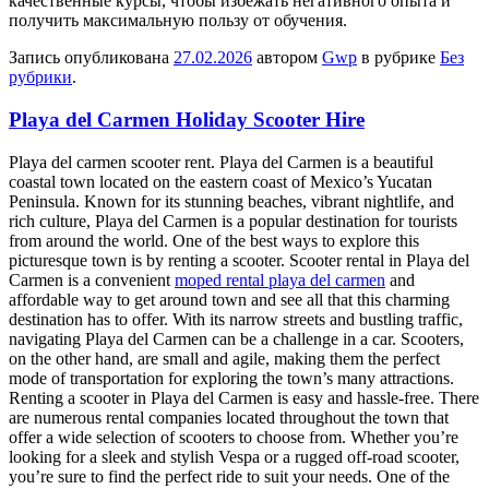
качественные курсы, чтобы избежать негативного опыта и
получить максимальную пользу от обучения.
Запись опубликована
27.02.2026
автором
Gwp
в рубрике
Без
рубрики
.
Playa del Carmen Holiday Scooter Hire
Playa del carmen scooter rent. Playa del Carmen is a beautiful
coastal town located on the eastern coast of Mexico’s Yucatan
Peninsula. Known for its stunning beaches, vibrant nightlife, and
rich culture, Playa del Carmen is a popular destination for tourists
from around the world. One of the best ways to explore this
picturesque town is by renting a scooter. Scooter rental in Playa del
Carmen is a convenient
moped rental playa del carmen
and
affordable way to get around town and see all that this charming
destination has to offer. With its narrow streets and bustling traffic,
navigating Playa del Carmen can be a challenge in a car. Scooters,
on the other hand, are small and agile, making them the perfect
mode of transportation for exploring the town’s many attractions.
Renting a scooter in Playa del Carmen is easy and hassle-free. There
are numerous rental companies located throughout the town that
offer a wide selection of scooters to choose from. Whether you’re
looking for a sleek and stylish Vespa or a rugged off-road scooter,
you’re sure to find the perfect ride to suit your needs. One of the