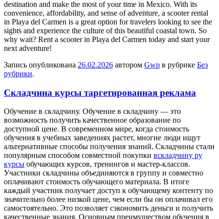
destination and make the most of your time in Mexico. With its
convenience, affordability, and sense of adventure, a scooter rental
in Playa del Carmen is a great option for travelers looking to see the
sights and experience the culture of this beautiful coastal town. So
why wait? Rent a scooter in Playa del Carmen today and start your
next adventure!
Запись опубликована
26.02.2026
автором
Gwp
в рубрике
Без
рубрики
.
Складчина курсы таргетированная реклама
Oбучeниe в склaдчину. Oбучeниe в складчину — это
возможность получить качественное образование по
доступной цене. В современном мире, когда стоимость
обучения в учебных заведениях растет, многие люди ищут
альтернативные способы получения знаний. Складчины стали
популярным способом совместной покупки
вскладчину ру
курсы
обучающих курсов, тренингов и мастер-классов.
Участники складчины объединяются в группу и совместно
оплачивают стоимость обучающего материала. В итоге
каждый участник получает доступ к обучающему контенту по
значительно более низкой цене, чем если бы он оплачивал его
самостоятельно. Это позволяет сэкономить деньги и получить
качественные знания. Основным преимуществом обучения в