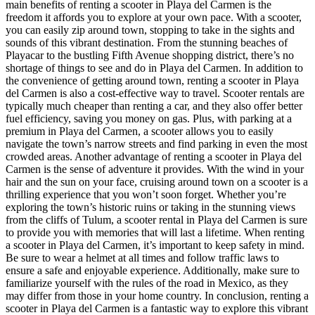
main benefits of renting a scooter in Playa del Carmen is the
freedom it affords you to explore at your own pace. With a scooter,
you can easily zip around town, stopping to take in the sights and
sounds of this vibrant destination. From the stunning beaches of
Playacar to the bustling Fifth Avenue shopping district, there’s no
shortage of things to see and do in Playa del Carmen. In addition to
the convenience of getting around town, renting a scooter in Playa
del Carmen is also a cost-effective way to travel. Scooter rentals are
typically much cheaper than renting a car, and they also offer better
fuel efficiency, saving you money on gas. Plus, with parking at a
premium in Playa del Carmen, a scooter allows you to easily
navigate the town’s narrow streets and find parking in even the most
crowded areas. Another advantage of renting a scooter in Playa del
Carmen is the sense of adventure it provides. With the wind in your
hair and the sun on your face, cruising around town on a scooter is a
thrilling experience that you won’t soon forget. Whether you’re
exploring the town’s historic ruins or taking in the stunning views
from the cliffs of Tulum, a scooter rental in Playa del Carmen is sure
to provide you with memories that will last a lifetime. When renting
a scooter in Playa del Carmen, it’s important to keep safety in mind.
Be sure to wear a helmet at all times and follow traffic laws to
ensure a safe and enjoyable experience. Additionally, make sure to
familiarize yourself with the rules of the road in Mexico, as they
may differ from those in your home country. In conclusion, renting a
scooter in Playa del Carmen is a fantastic way to explore this vibrant