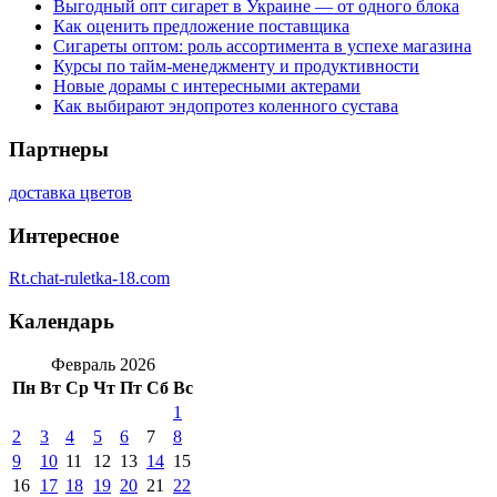
Выгодный опт сигарет в Украине — от одного блока
Как оценить предложение поставщика
Сигареты оптом: роль ассортимента в успехе магазина
Курсы по тайм-менеджменту и продуктивности
Новые дорамы с интересными актерами
Как выбирают эндопротез коленного сустава
Партнеры
доставка цветов
Интересное
Rt.chat-ruletka-18.com
Календарь
Февраль 2026
Пн
Вт
Ср
Чт
Пт
Сб
Вс
1
2
3
4
5
6
7
8
9
10
11
12
13
14
15
16
17
18
19
20
21
22