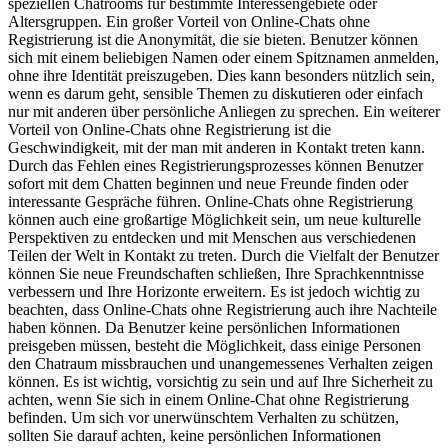
speziellen Chatrooms für bestimmte Interessengebiete oder
Altersgruppen. Ein großer Vorteil von Online-Chats ohne
Registrierung ist die Anonymität, die sie bieten. Benutzer können
sich mit einem beliebigen Namen oder einem Spitznamen anmelden,
ohne ihre Identität preiszugeben. Dies kann besonders nützlich sein,
wenn es darum geht, sensible Themen zu diskutieren oder einfach
nur mit anderen über persönliche Anliegen zu sprechen. Ein weiterer
Vorteil von Online-Chats ohne Registrierung ist die
Geschwindigkeit, mit der man mit anderen in Kontakt treten kann.
Durch das Fehlen eines Registrierungsprozesses können Benutzer
sofort mit dem Chatten beginnen und neue Freunde finden oder
interessante Gespräche führen. Online-Chats ohne Registrierung
können auch eine großartige Möglichkeit sein, um neue kulturelle
Perspektiven zu entdecken und mit Menschen aus verschiedenen
Teilen der Welt in Kontakt zu treten. Durch die Vielfalt der Benutzer
können Sie neue Freundschaften schließen, Ihre Sprachkenntnisse
verbessern und Ihre Horizonte erweitern. Es ist jedoch wichtig zu
beachten, dass Online-Chats ohne Registrierung auch ihre Nachteile
haben können. Da Benutzer keine persönlichen Informationen
preisgeben müssen, besteht die Möglichkeit, dass einige Personen
den Chatraum missbrauchen und unangemessenes Verhalten zeigen
können. Es ist wichtig, vorsichtig zu sein und auf Ihre Sicherheit zu
achten, wenn Sie sich in einem Online-Chat ohne Registrierung
befinden. Um sich vor unerwünschtem Verhalten zu schützen,
sollten Sie darauf achten, keine persönlichen Informationen