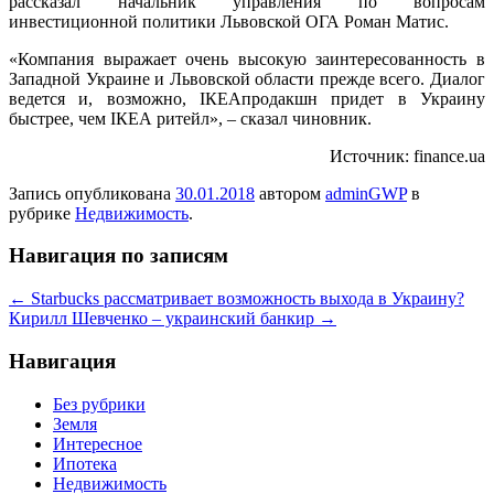
рассказал начальник управления по вопросам
инвестиционной политики Львовской ОГА Роман Матис.
«Компания
выражает очень высокую заинтересованность в
Западной Украине и Львовской области прежде всего. Диалог
ведется и, возможно, ІКЕАпродакшн придет в Украину
быстрее, чем ІКЕА ритейл», – сказал чиновник.
Источник: finance.ua
Запись опубликована
30.01.2018
автором
adminGWP
в
рубрике
Недвижимость
.
Навигация по записям
←
Starbucks рассматривает возможность выхода в Украину?
Кирилл Шевченко – украинский банкир
→
Навигация
Без рубрики
Земля
Интересное
Ипотека
Недвижимость