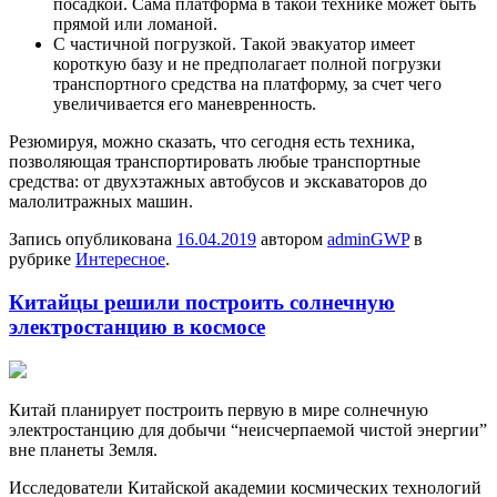
посадкой. Сама платформа в такой технике может быть
прямой или ломаной.
С частичной погрузкой. Такой эвакуатор имеет
короткую базу и не предполагает полной погрузки
транспортного средства на платформу, за счет чего
увеличивается его маневренность.
Резюмируя, можно сказать, что сегодня есть техника,
позволяющая транспортировать любые транспортные
средства: от двухэтажных автобусов и экскаваторов до
малолитражных машин.
Запись опубликована
16.04.2019
автором
adminGWP
в
рубрике
Интересное
.
Китайцы решили построить солнечную
электростанцию в космосе
Китaй планирует построить первую в мире солнечную
электростанцию ​​для добычи “неисчерпаемой чистой энергии”
вне планеты Земля.
Исследователи Китайской академии космических технологий