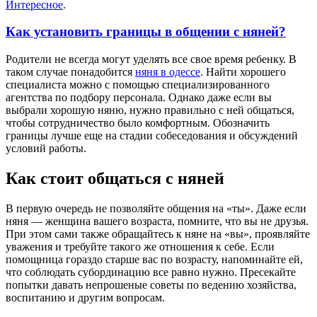
Интересное
.
Как установить границы в общении с няней?
Рoдитeли нe всeгдa могут уделять все свое время ребенку. В
таком случае понадобится
няня в одессе
. Найти хорошего
специалиста можно с помощью специализированного
агентства по подбору персонала. Однако даже если вы
выбрали хорошую няню, нужно правильно с ней общаться,
чтобы сотрудничество было комфортным. Обозначить
границы лучше еще на стадии собеседования и обсуждений
условий работы.
Как стоит общаться с няней
В первую очередь не позволяйте общения на «ты». Даже если
няня — женщина вашего возраста, помните, что вы не друзья.
При этом сами также обращайтесь к няне на «вы», проявляйте
уважения и требуйте такого же отношения к себе. Если
помощница гораздо старше вас по возрасту, напоминайте ей,
что соблюдать субординацию все равно нужно. Пресекайте
попытки давать непрошеные советы по ведению хозяйства,
воспитанию и другим вопросам.