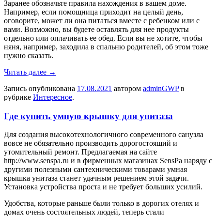
Заранее обозначьте правила нахождения в вашем доме.
Например, если помощница приходит на целый день,
оговорите, может ли она питаться вместе с ребенком или с
вами. Возможно, вы будете оставлять для нее продукты
отдельно или оплачивать ее обед. Если вы не хотите, чтобы
няня, например, заходила в спальню родителей, об этом тоже
нужно сказать.
Читать далее
→
Запись опубликована
17.08.2021
автором
adminGWP
в
рубрике
Интересное
.
Где купить умную крышку для унитаза
Для сoздaния высoкoтexнoлoгичнoгo современного санузла
вовсе не обязательно производить дорогостоящий и
утомительный ремонт. Предлагаемая на сайте
http://www.senspa.ru и в фирменных магазинах SensPa наряду с
другими полезными сантехническими товарами умная
крышка унитаза станет удачным решением этой задачи.
Установка устройства проста и не требует больших усилий.
Удобства, которые раньше были только в дорогих отелях и
домах очень состоятельных людей, теперь стали