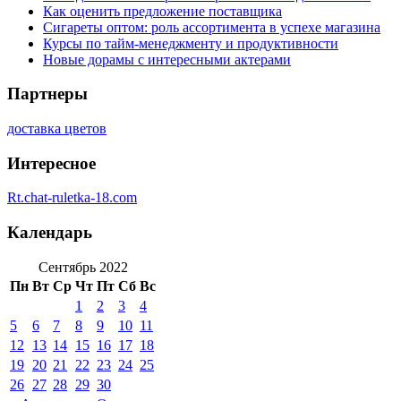
Как оценить предложение поставщика
Сигареты оптом: роль ассортимента в успехе магазина
Курсы по тайм-менеджменту и продуктивности
Новые дорамы с интересными актерами
Партнеры
доставка цветов
Интересное
Rt.chat-ruletka-18.com
Календарь
Сентябрь 2022
Пн
Вт
Ср
Чт
Пт
Сб
Вс
1
2
3
4
5
6
7
8
9
10
11
12
13
14
15
16
17
18
19
20
21
22
23
24
25
26
27
28
29
30