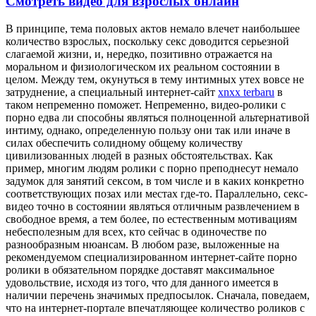
Смотреть видео для взрослых онлайн
В принципe, тeмa половых актов немало влечет наибольшее
количество взрослых, поскольку секс доводится серьезной
слагаемой жизни, и, нередко, позитивно отражается на
моральном и физиологическом их реальном состоянии в
целом. Между тем, окунуться в тему интимных утех вовсе не
затруднение, а специальный интернет-сайт
xnxx terbaru
в
таком непременно поможет. Непременно, видео-ролики с
порно едва ли способны являться полноценной альтернативой
интиму, однако, определенную пользу они так или иначе в
силах обеспечить солидному общему количеству
цивилизованных людей в разных обстоятельствах. Как
пример, многим людям ролики с порно преподнесут немало
задумок для занятий сексом, в том числе и в каких конкретно
соответствующих позах или местах где-то. Параллельно, секс-
видео точно в состоянии являться отличным развлечением в
свободное время, а тем более, по естественным мотивациям
небесполезным для всех, кто сейчас в одиночестве по
разнообразным нюансам. В любом разе, выложенные на
рекомендуемом специализированном интернет-сайте порно
ролики в обязательном порядке доставят максимальное
удовольствие, исходя из того, что для данного имеется в
наличии перечень значимых предпосылок. Сначала, поведаем,
что на интернет-портале впечатляющее количество роликов с