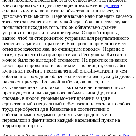
констатировать, что действующие предложения
яд цена
в
специальном on-line магазине обязательно заинтересуют
довольно-таки многих. Первоначально надо поведать касаемо
того, что затруднения с покупкой яда в большинстве случаев
появляются исходя из того, что он обязательно должен
устраивать по различным критериям. С одной стороны,
важно, чтоб яд стопроцентно устраивал для результативного
решения задания на практике. Еще, роль непременно имеет
отменное качество яда, по очевидным поводам. Наравне с
этим, нужно, что бы приобрести яд в Республике Казахстан
можно было по выгодной стоимости. На практике никаких
забот гарантированно не возникнет в вариации, если дабы
купить яд пройти в представленный онлайн-магазин, в чем
собственно громадное общее количество людей уже убедилось
на своем примере. Большой выбор ядов, выгодные
актуальные цены, доставка — вот вовсе не полный список
преимуществ и выгод данного веб-магазина. Другими
словами, в любой удобный момент времени зайдя в
единственный специальный веб-магазин не составит особого
труда приобрести яд в Казахстане в соответствии с
собственными нуждами и денежными средствами, с
пересылкой в фактически каждый населенный пункт на
территории страны.
Запись опубликована
01.09.2022
автором
Gwp
в рубрике
Без