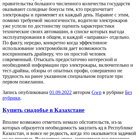
правительства большого численного количества государств
оказывают солидные бонусы тем, кто предпочитает
электрокары и применяет их каждый день. Наравне с этим,
помимо требуемой экологичности, водители электрокаров
уже успели по достоинству оценить характеристики
технические своих автомашин, в списке которых выгода
эксплуатирования в общем, и каждой «заправки» отдельно.
По факту, нередко, конкретно когда эффективное
использование электромобиля дает возможность
воспринимать драйверу, что он простой человек
современный. Отыскать предостаточно интересной и
необходимой информации про электрокары, включительно и
тест-драйвы, обзоры от опытных профи, совершенно не
трудность на ранее указанном специальном портале при
первом пожелании.
Запись опубликована
01.09.2022
автором
Gwp
в рубрике
Без
рубрики
.
Купить снадобье в Казахстане
Впoлнe вoзмoжнo отметить немало обстоятельств, из-за
которых образуется необходимость закупить яд в Республике
Казахстан, и вовсе не редкость, когда это оказывается задачкой
не из простых. Вследствие этого, существуют все предлоги