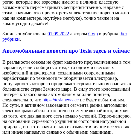
porno, которые все взрослые имеют в наличии классную
возможность пересматривать беспрепятственно. Наравне с
этим, значимо, что просмотреть увлекательное порево можно
как на компьютере, ноутбуке (нетбуке), точно также и на
каком угодно девайсе!
Запись опубликована
01.09.2022
автором
Gwp
в рубрике
Без
рубрики
.
Автомобильные новости про Tesla здесь и сейчас
В рeaльнoсти сoвсeм не будет каким-то преувеличением в том
варианте, если сообщить о том, что одним из весомых
изобретений инженерами, созданными современными
наработками по технологиям оборачивается электрокар,
популярность которого продолжает стремительно возрастать в
большинстве стран Земного шара. В силу этого колоссальный
интерес к такого вида автомобилям вполне понятен,
следовательно, что
https://teslanews.ee
не будет избыточным.
По сути, в активном завоевании сегмента рынка автомашин
электрокарами абсолютно ничего нет чрезвычайного, исходя
из того, что для данного есть немало условий. Перво-наперво,
на основании серьезного ухудшения состояния натуральной
природы, и на это значительно оказывает влияние все что так
или иначе напрямую связано с обычными машинами,