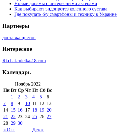
Новые дорамы с интересными актерами
Как выбирают эндопротез коленного сустава
Где покупать б/у смартфоны и технику в Украине
Партнеры
доставка цветов
Интересное
Rt.chat-ruletka-18.com
Календарь
Ноябрь 2022
Пн
Вт
Ср
Чт
Пт
Сб
Вс
1
2
3
4
5
6
7
8
9
10
11
12
13
14
15
16
17
18
19
20
21
22
23
24
25
26
27
28
29
30
« Окт
Дек »