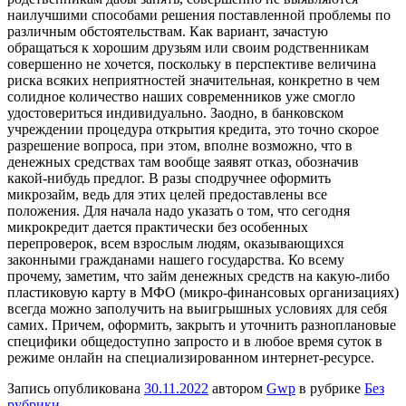
наилучшими способами решения поставленной проблемы по
различным обстоятельствам. Как вариант, зачастую
обращаться к хорошим друзьям или своим родственникам
совершенно не хочется, поскольку в перспективе величина
риска всяких неприятностей значительная, конкретно в чем
солидное количество наших современников уже смогло
удостовериться индивидуально. Заодно, в банковском
учреждении процедура открытия кредита, это точно скорое
разрешение вопроса, при этом, вполне возможно, что в
денежных средствах там вообще заявят отказ, обозначив
какой-нибудь предлог. В разы сподручнее оформить
микрозайм, ведь для этих целей предоставлены все
положения. Для начала надо указать о том, что сегодня
микрокредит дается практически без особенных
перепроверок, всем взрослым людям, оказывающихся
законными гражданами нашего государства. Ко всему
прочему, заметим, что займ денежных средств на какую-либо
пластиковую карту в МФО (микро-финансовых организациях)
всегда можно заполучить на выигрышных условиях для себя
самих. Причем, оформить, закрыть и уточнить разноплановые
специфики общедоступно запросто и в любое время суток в
режиме онлайн на специализированном интернет-ресурсе.
Запись опубликована
30.11.2022
автором
Gwp
в рубрике
Без
рубрики
.