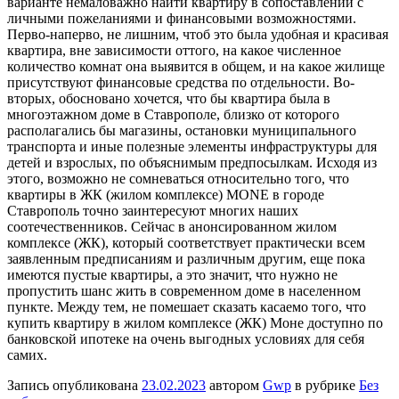
варианте немаловажно найти квартиру в сопоставлении с
личными пожеланиями и финансовыми возможностями.
Перво-наперво, не лишним, чтоб это была удобная и красивая
квартира, вне зависимости оттого, на какое численное
количество комнат она выявится в общем, и на какое жилище
присутствуют финансовые средства по отдельности. Во-
вторых, обосновано хочется, что бы квартира была в
многоэтажном доме в Ставрополе, близко от которого
располагались бы магазины, остановки муниципального
транспорта и иные полезные элементы инфраструктуры для
детей и взрослых, по объяснимым предпосылкам. Исходя из
этого, возможно не сомневаться относительно того, что
квартиры в ЖК (жилом комплексе) MONE в городе
Ставрополь точно заинтересуют многих наших
соотечественников. Сейчас в анонсированном жилом
комплексе (ЖК), который соответствует практически всем
заявленным предписаниям и различным другим, еще пока
имеются пустые квартиры, а это значит, что нужно не
пропустить шанс жить в современном доме в населенном
пункте. Между тем, не помешает сказать касаемо того, что
купить квартиру в жилом комплексе (ЖК) Моне доступно по
банковской ипотеке на очень выгодных условиях для себя
самих.
Запись опубликована
23.02.2023
автором
Gwp
в рубрике
Без