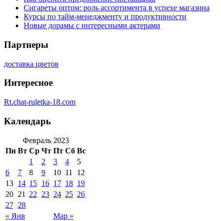
Сигареты оптом: роль ассортимента в успехе магазина
Курсы по тайм-менеджменту и продуктивности
Новые дорамы с интересными актерами
Партнеры
доставка цветов
Интересное
Rt.chat-ruletka-18.com
Календарь
Февраль 2023
Пн
Вт
Ср
Чт
Пт
Сб
Вс
1
2
3
4
5
6
7
8
9
10
11
12
13
14
15
16
17
18
19
20
21
22
23
24
25
26
27
28
« Янв
Мар »