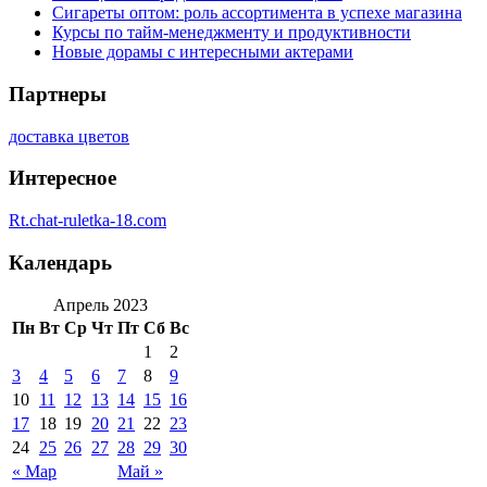
Сигареты оптом: роль ассортимента в успехе магазина
Курсы по тайм-менеджменту и продуктивности
Новые дорамы с интересными актерами
Партнеры
доставка цветов
Интересное
Rt.chat-ruletka-18.com
Календарь
Апрель 2023
Пн
Вт
Ср
Чт
Пт
Сб
Вс
1
2
3
4
5
6
7
8
9
10
11
12
13
14
15
16
17
18
19
20
21
22
23
24
25
26
27
28
29
30
« Мар
Май »