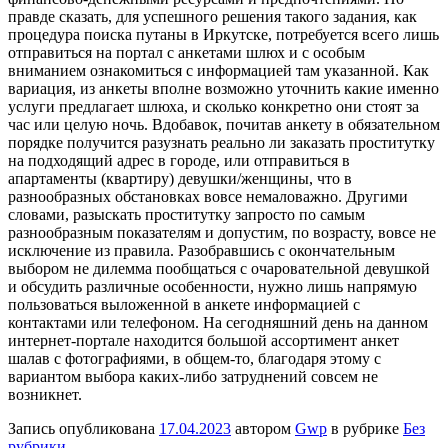
правде сказать, для успешного решения такого задания, как
процедура поиска путаны в Иркутске, потребуется всего лишь
отправиться на портал с анкетами шлюх и с особым
вниманием ознакомиться с информацией там указанной. Как
вариация, из анкеты вполне возможно уточнить какие именно
услуги предлагает шлюха, и сколько конкретно они стоят за
час или целую ночь. Вдобавок, почитав анкету в обязательном
порядке получится разузнать реально ли заказать проститутку
на подходящий адрес в городе, или отправиться в
апартаменты (квартиру) девушки/женщины, что в
разнообразных обстановках вовсе немаловажно. Другими
словами, разыскать проститутку запросто по самым
разнообразным показателям и допустим, по возрасту, вовсе не
исключение из правила. Разобравшись с окончательным
выбором не дилемма пообщаться с очаровательной девушкой
и обсудить различные особенности, нужно лишь напрямую
пользоваться выложенной в анкете информацией с
контактами или телефоном. На сегодняшний день на данном
интернет-портале находится большой ассортимент анкет
шалав с фотографиями, в общем-то, благодаря этому с
вариантом выбора каких-либо затруднений совсем не
возникнет.
Запись опубликована
17.04.2023
автором
Gwp
в рубрике
Без
рубрики
.