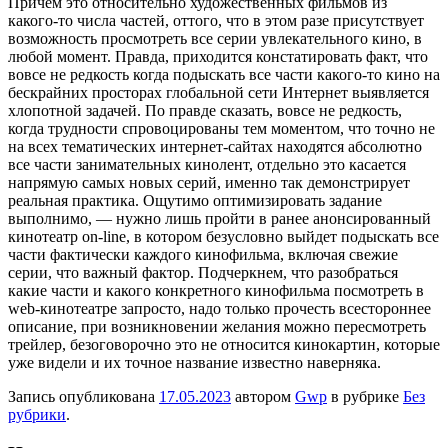
Причем это относительно художественных фильмов из
какого-то числа частей, оттого, что в этом разе присутствует
возможность просмотреть все серии увлекательного кино, в
любой момент. Правда, приходится констатировать факт, что
вовсе не редкость когда подыскать все части какого-то кино на
бескрайних просторах глобальной сети Интернет выявляется
хлопотной задачей. По правде сказать, вовсе не редкость,
когда трудности спровоцированы тем моментом, что точно не
на всех тематических интернет-сайтах находятся абсолютно
все части занимательных кинолент, отдельно это касается
напрямую самых новых серий, именно так демонстрирует
реальная практика. Ощутимо оптимизировать задание
выполнимо, — нужно лишь пройти в ранее анонсированный
кинотеатр on-line, в котором безусловно выйдет подыскать все
части фактически каждого кинофильма, включая свежие
серии, что важный фактор. Подчеркнем, что разобраться
какие части и какого конкретного кинофильма посмотреть в
web-кинотеатре запросто, надо только прочесть всестороннее
описание, при возникновении желания можно пересмотреть
трейлер, безоговорочно это не относится кинокартин, которые
уже видели и их точное название известно наверняка.
Запись опубликована
17.05.2023
автором
Gwp
в рубрике
Без
рубрики
.