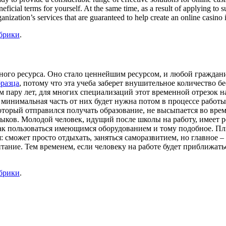
ficial terms for yourself. At the same time, as a result of applying to suc
nization’s services that are guaranteed to help create an online casino i
убрики
.
ого ресурса. Оно стало ценнейшим ресурсом, и любой граждани
бразца
, потому что эта учеба заберет внушительное количество б
м пару лет, для многих специализаций этот временной отрезок 
минимальная часть от них будет нужна потом в процессе работы
рый отправился получать образование, не высыпается во время 
выков. Молодой человек, идущий после школы на работу, имеет 
 как пользоваться имеющимся оборудованием и тому подобное. 
сможет просто отдыхать, заняться саморазвитием, но главное – 
итание. Тем временем, если человеку на работе будет приближат
убрики
.