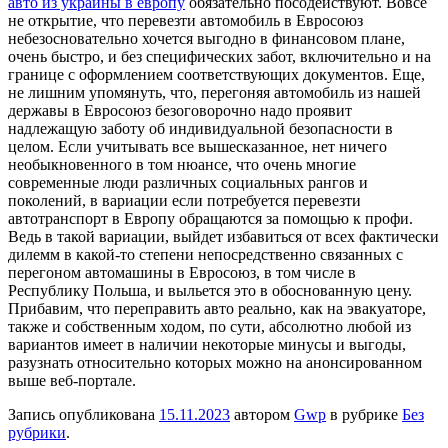
авто из украины в европу
обязательно посодействуют. Вовсе
не открытие, что перевезти автомобиль в Евросоюз
небезосновательно хочется выгодно в финансовом плане,
очень быстро, и без специфических забот, включительно и на
границе с оформлением соответствующих документов. Еще,
не лишним упомянуть, что, перегоняя автомобиль из нашей
державы в Евросоюз безоговорочно надо проявит
надлежащую заботу об индивидуальной безопасности в
целом. Если учитывать все вышесказанное, нет ничего
необыкновенного в том нюансе, что очень многие
современные люди различных социальных рангов и
поколений, в вариации если потребуется перевезти
автотранспорт в Европу обращаются за помощью к профи.
Ведь в такой вариации, выйдет избавиться от всех фактически
дилемм в какой-то степени непосредственно связанных с
перегоном автомашины в Евросоюз, в том числе в
Республику Польша, и выльется это в обоснованную цену.
Прибавим, что переправить авто реально, как на эвакуаторе,
также и собственным ходом, по сути, абсолютно любой из
вариантов имеет в наличии некоторые минусы и выгоды,
разузнать относительно которых можно на анонсированном
выше веб-портале.
Запись опубликована
15.11.2023
автором
Gwp
в рубрике
Без
рубрики
.