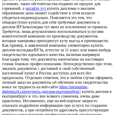
условиях, такие обстоятельства подавно не предлог для
гореваний, а
читайте тут
купить дипломы о высшем
образовании цена окажет содействие в этом всецело
убедиться индивидуально. Поясняется это тем, что
общедоступно купить для себя требуемые документы и
диплом ВУЗа/колледжа тут явно не исключение из правила.
Требуется, лишь результативно воспользоваться услугами
компетентной компании по производству документов,
которые наверняка преподнесут кучу выгод и преимуществ.
Как пример, в заявленной компании элементарно купить
диплом колледжа/ВУЗа, аттестат за 11 класс или какое-нибудь
свидетельство идеального качества, включая напрямую
благодаря тому, что документы напечатаны на настоящих
гознак бланках профессионалами. Непосредственно при этом,
заказать документы с доставкой в свой собственный
населенный пункт в России доступно для всех без
предоплаты. Отдельно отметим, что в любом случае оформить
личный заказ на документы об обучении или свидетельства
вовсе не трудность на веб-сайте
https://premialnie-
diploms24.com/купить-диплом-екатеринбург/
купить диплом в
екатеринбурге и это, вне всякого сомнения, очень даже
практично. Несомненно, еще на веб-портале запросто
отыскать подробную информацию про услуги по созданию
документов, а при потребности адресовать присутствующие
вопросы консультантам профессиональной организации.