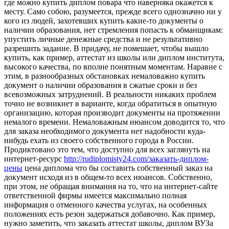
где можно купить диплом повара что наверняка окажется к
месту. Само собою, разумеется, прежде всего однозначно ни у
кого из людей, захотевших купить какие-то документы о
наличии образования, нет стремления попасть к обманщикам:
упустить личные денежные средства и не результативно
разрешить задание. В придачу, не помешает, чтобы вышло
купить, как пример, аттестат из школы или диплом института,
высокого качества, по вполне понятным моментам. Наравне с
этим, в разнообразных обстановках немаловажно купить
документ о наличии образования в сжатые сроки и без
всевозможных затруднений. В реальности никаких проблем
точно не возникнет в варианте, когда обратиться в опытную
организацию, которая производит документы на протяжении
немалого времени. Немаловажным нюансом доводится то, что
для заказа необходимого документа нет надобности куда-
нибудь ехать из своего собственного города в России.
Продиктовано это тем, что доступно для всех заглянуть на
интернет-ресурс
http://rudiplomisty24.com/заказать-диплом-
цены
цена диплома что бы составить собственный заказ на
документ исходя из в общем-то всех нюансов. Собственно,
при этом, не обращая внимания на то, что на интернет-сайте
ответственной фирмы имеется максимально полная
информация о отменного качества услугах, на особенных
положениях есть резон задержаться добавочно. Как пример,
нужно заметить, что заказать аттестат школы, диплом ВУЗа