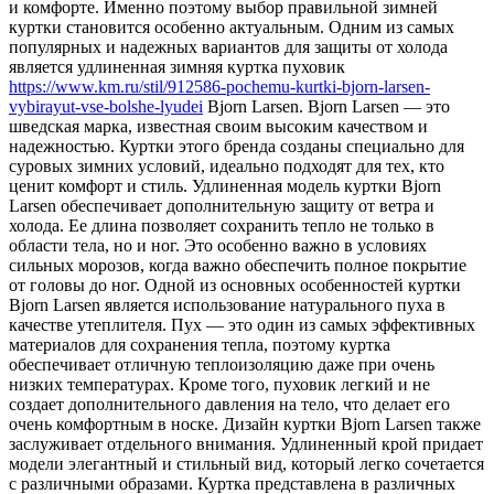
и комфорте. Именно поэтому выбор правильной зимней
куртки становится особенно актуальным. Одним из самых
популярных и надежных вариантов для защиты от холода
является удлиненная зимняя куртка пуховик
https://www.km.ru/stil/912586-pochemu-kurtki-bjorn-larsen-
vybirayut-vse-bolshe-lyudei
Bjorn Larsen. Bjorn Larsen — это
шведская марка, известная своим высоким качеством и
надежностью. Куртки этого бренда созданы специально для
суровых зимних условий, идеально подходят для тех, кто
ценит комфорт и стиль. Удлиненная модель куртки Bjorn
Larsen обеспечивает дополнительную защиту от ветра и
холода. Ее длина позволяет сохранить тепло не только в
области тела, но и ног. Это особенно важно в условиях
сильных морозов, когда важно обеспечить полное покрытие
от головы до ног. Одной из основных особенностей куртки
Bjorn Larsen является использование натурального пуха в
качестве утеплителя. Пух — это один из самых эффективных
материалов для сохранения тепла, поэтому куртка
обеспечивает отличную теплоизоляцию даже при очень
низких температурах. Кроме того, пуховик легкий и не
создает дополнительного давления на тело, что делает его
очень комфортным в носке. Дизайн куртки Bjorn Larsen также
заслуживает отдельного внимания. Удлиненный крой придает
модели элегантный и стильный вид, который легко сочетается
с различными образами. Куртка представлена в различных