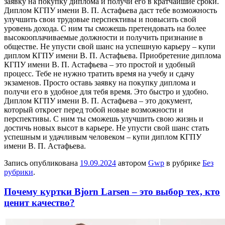
заявку на покупку диплома и получи его в кратчайшие сроки.
Диплом КГПУ имени В. П. Астафьева даст тебе возможность
улучшить свои трудовые перспективы и повысить свой
уровень дохода. С ним ты сможешь претендовать на более
высокооплачиваемые должности и получить признание в
обществе. Не упусти свой шанс на успешную карьеру – купи
диплом КГПУ имени В. П. Астафьева. Приобретение диплома
КГПУ имени В. П. Астафьева – это простой и удобный
процесс. Тебе не нужно тратить время на учебу и сдачу
экзаменов. Просто оставь заявку на покупку диплома и
получи его в удобное для тебя время. Это быстро и удобно.
Диплом КГПУ имени В. П. Астафьева – это документ,
который откроет перед тобой новые возможности и
перспективы. С ним ты сможешь улучшить свою жизнь и
достичь новых высот в карьере. Не упусти свой шанс стать
успешным и удачливым человеком – купи диплом КГПУ
имени В. П. Астафьева.
Запись опубликована
19.09.2024
автором
Gwp
в рубрике
Без
рубрики
.
Почему куртки Bjorn Larsen – это выбор тех, кто
ценит качество?