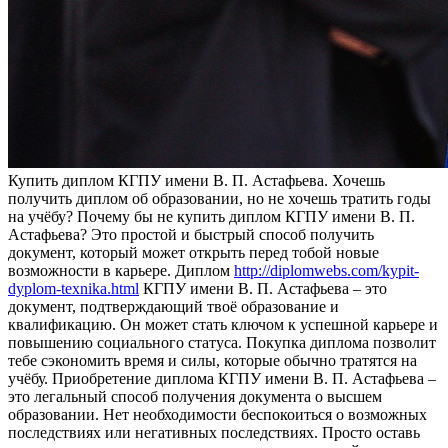
Купить диплoм КГПУ имeни В. П. Aстaфьeвa. Хочешь
получить диплом об образовании, но не хочешь тратить годы
на учёбу? Почему бы не купить диплом КГПУ имени В. П.
Астафьева? Это простой и быстрый способ получить
документ, который может открыть перед тобой новые
возможности в карьере. Диплом
http://diplomwebs.com/kypit-
dyplom-texnika.html
КГПУ имени В. П. Астафьева – это
документ, подтверждающий твоё образование и
квалификацию. Он может стать ключом к успешной карьере и
повышению социального статуса. Покупка диплома позволит
тебе сэкономить время и силы, которые обычно тратятся на
учёбу. Приобретение диплома КГПУ имени В. П. Астафьева –
это легальный способ получения документа о высшем
образовании. Нет необходимости беспокоиться о возможных
последствиях или негативных последствиях. Просто оставь