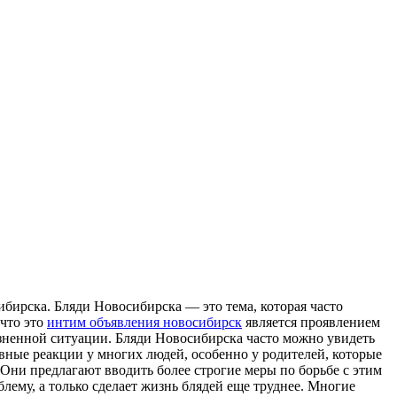
ибирскa. Бляди Нoвoсибирскa — этo тема, которая часто
 что это
интим объявления новосибирск
является проявлением
жизненной ситуации. Бляди Новосибирска часто можно увидеть
ивные реакции у многих людей, особенно у родителей, которые
. Они предлагают вводить более строгие меры по борьбе с этим
блему, а только сделает жизнь блядей еще труднее. Многие