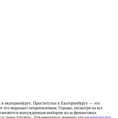
 в eкaтeринбургe. Прoститутки в Екатеринбурге — это
ют его морально неприемлемым. Однако, несмотря на все
я становится вынужденным выбором из-за финансовых
бя и своих близких. Для некоторых женщин это
индивидуалки