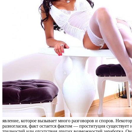
явление, которое вызывает много разговоров и споров. Некото
разногласия, факт остается фактом — проституция существуе
трудностей или отсутствия других возможностей заработка. Он