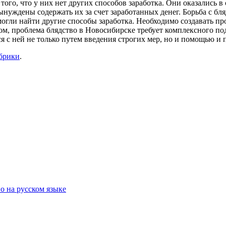
того, что у них нет других способов заработка. Они оказались
нуждены содержать их за счет заработанных денег. Борьба с бл
могли найти другие способы заработка. Необходимо создавать 
ом, проблема блядство в Новосибирске требует комплексного по
 с ней не только путем введения строгих мер, но и помощью и п
убрики
.
о на русском языке