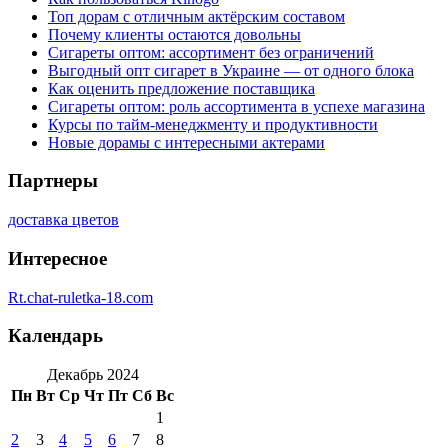
Топ дорам с отличным актёрским составом
Почему клиенты остаются довольны
Сигареты оптом: ассортимент без ограничений
Выгодный опт сигарет в Украине — от одного блока
Как оценить предложение поставщика
Сигареты оптом: роль ассортимента в успехе магазина
Курсы по тайм-менеджменту и продуктивности
Новые дорамы с интересными актерами
Партнеры
доставка цветов
Интересное
Rt.chat-ruletka-18.com
Календарь
Декабрь 2024
Пн
Вт
Ср
Чт
Пт
Сб
Вс
1
2
3
4
5
6
7
8