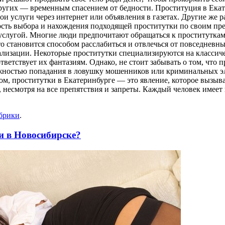
ругих — временным спасением от бедности. Проституция в Екат
ои услуги через интернет или объявления в газетах. Другие же 
ность выбора и нахождения подходящей проститутки по своим пр
 услугой. Многие люди предпочитают обращаться к проституткам
о становится способом расслабиться и отвлечься от повседневн
ализации. Некоторые проститутки специализируются на классиче
ответствует их фантазиям. Однако, не стоит забывать о том, что
зможностью попадания в ловушку мошенников или криминальных
ом, проститутки в Екатеринбурге — это явление, которое вызыв
несмотря на все препятствия и запреты. Каждый человек имеет 
убрики
.
и в Новосибирске?