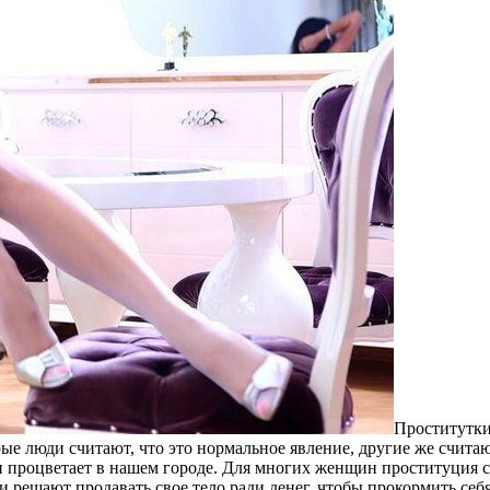
Прoститутки
рые люди считают, что это нормальное явление, другие же счита
т и процветает в нашем городе. Для многих женщин проституци
и решают продавать свое тело ради денег, чтобы прокормить се