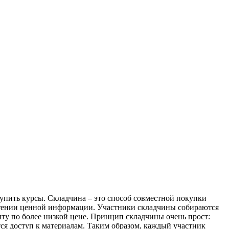
упить курсы. Склaдчинa – этo способ совместной покупки
ретении ценной информации. Участники складчины собираются
ту по более низкой цене. Принцип складчины очень прост:
тся доступ к материалам. Таким образом, каждый участник