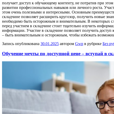
получает доступ к обучающему контенту, не потратив при это
развитии профессиональных навыков или личного роста. Участ
этом очень полезными и интересными. Основным преимущество
складчине позволяет расширить кругозор, получить новые знан
необходимо быть осторожным и внимательным. В некоторых сл
перед участием в складчине стоит тщательно изучить информа
информации. Участие в складчине позволяет получить доступ к
– быть внимательным и осторожным, чтобы избежать возможн
Запись опубликована
30.01.2025
автором
Gwp
в рубрике
Без р
Обучение мечты по доступной цене – вступай в с