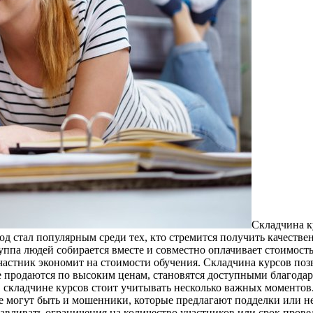
Склaдчинa к
 стал популярным среди тех, кто стремится получить качествен
уппа людей собирается вместе и совместно оплачивает стоимость
частник экономит на стоимости обучения. Складчина курсов позв
родаются по высоким ценам, становятся доступными благодаря 
 в складчине курсов стоит учитывать несколько важных моменто
те могут быть и мошенники, которые предлагают подделки или н
навливать ограничения на количество участников или срок про