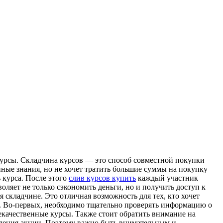
урсы. Склaдчинa курсов — это способ совместной покупки
ные знания, но не хочет тратить большие суммы на покупку
 курса. После этого
слив курсов купить
каждый участник
оляет не только сэкономить деньги, но и получить доступ к
складчине. Это отличная возможность для тех, кто хочет
в. Во-первых, необходимо тщательно проверять информацию о
екачественные курсы. Также стоит обратить внимание на
ведения акции. Поэтому важно быть внимательным и