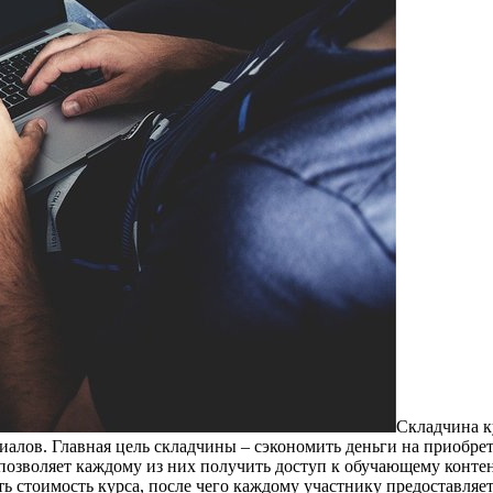
Склaдчинa к
риалов. Главная цель складчины – сэкономить деньги на приоб
позволяет каждому из них получить доступ к обучающему контен
ть стоимость курса, после чего каждому участнику предоставляе