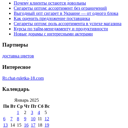
Почему клиенты остаются довольны
Сигареты оптом: ассортимент без ограничений
Выгодный опт сигарет в Украине — от одного блока
Как оценить предложение поставщика
Сигареты оптом: роль ассортимента в успехе магазина
Курсы по тайм-менеджменту и продуктивности
Новые дорамы с интересными актерами
Партнеры
доставка цветов
Интересное
Rt.chat-ruletka-18.com
Календарь
Январь 2025
Пн
Вт
Ср
Чт
Пт
Сб
Вс
1
2
3
4
5
6
7
8
9
10
11
12
13
14
15
16
17
18
19