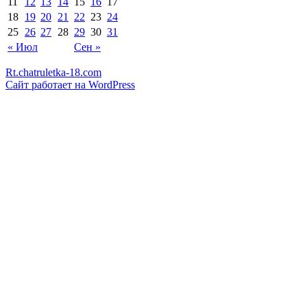
11
12
13
14
15
16
17
18
19
20
21
22
23
24
25
26
27
28
29
30
31
« Июл
Сен »
Rt.chatruletka-18.com
Сайт работает на WordPress