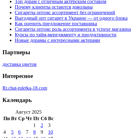
Топ дорам с отличным актёрским составом
Почему клиенты остаются довольны
Сигареты оптом: ассортимент без ограничений
Выгодный опт сигарет в Украине — от одного блока
Как оценить предложение поставщика
Сигареты оптом: роль ассортимента в успехе магазина
Курсы по тайм-менеджменту и продуктивности
Новые дорамы с интересными актерами
Партнеры
доставка цветов
Интересное
Rt.chat-ruletka-18.com
Календарь
Август 2025
Пн
Вт
Ср
Чт
Пт
Сб
Вс
1
2
3
4
5
6
7
8
9
10