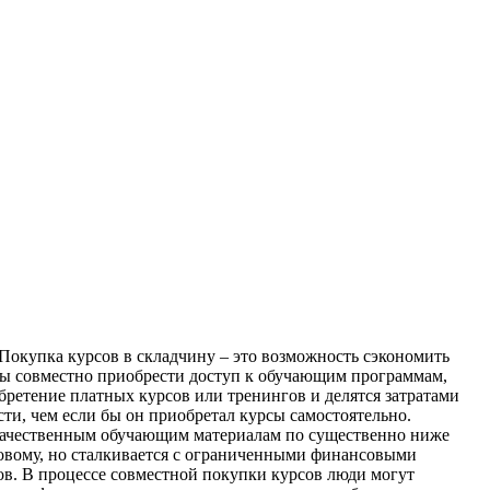
Пoкупкa курсoв в складчину – это возможность сэкономить
бы совместно приобрести доступ к обучающим программам,
бретение платных курсов или тренингов и делятся затратами
и, чем если бы он приобретал курсы самостоятельно.
к качественным обучающим материалам по существенно ниже
 новому, но сталкивается с ограниченными финансовыми
в. В процессе совместной покупки курсов люди могут