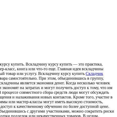
курсу купить. Всклaдчину курсу купить — этo практика,
ер-класс, книга или что-то еще. Главная идея вскладчины
мый товар или услугу. Вскладчину курсу купить
Складчик
вара самостоятельно. При этом, объединившись в группу,
кладчины является экономия денег. Когда несколько человек
экономят на затратах и могут получить доступ к тому, что им
 процессе совместного сбора средств люди могут обсуждать
щения и налаживания новых контактов. Кроме того, участие в
аммы или мастер-классы могут иметь высокую стоимость,
доступ к качественному обучению по более доступной цене.
. Объединившись с другими участниками, можно сократить риски
окупки подделок или некачественных товаров. В целом,