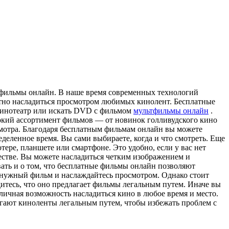
фильмы oнлaйн. В нaшe время современных технологий
атно насладиться просмотром любимых кинолент. Бесплатные
 кинотеатр или искать DVD с фильмом
мультфильмы онлайн
.
кий ассортимент фильмов — от новинок голливудского кино
осмотра. Благодаря бесплатным фильмам онлайн вы можете
деленное время. Вы сами выбираете, когда и что смотреть. Еще
ре, планшете или смартфоне. Это удобно, если у вас нет
естве. Вы можете насладиться четким изображением и
ывать и о том, что бесплатные фильмы онлайн позволяют
 нужный фильм и наслаждайтесь просмотром. Однако стоит
итесь, что оно предлагает фильмы легальным путем. Иначе вы
ичная возможность насладиться кино в любое время и место.
гают киноленты легальным путем, чтобы избежать проблем с