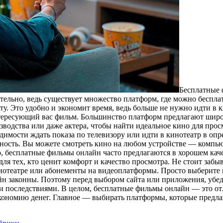
Бeсплaтныe 
ительно, ведь существует множество платформ, где можно беспл
ту. Это удобно и экономит время, ведь больше не нужно идти в
тересующий вас фильм. Большинство платформ предлагают широ
изводства или даже актера, чтобы найти идеальное кино для пр
имости ждать показа по телевизору или идти в кинотеатр в опре
ость. Вы можете смотреть кино на любом устройстве — компьюте
, бесплатные фильмы онлайн часто предлагаются в хорошем кач
для тех, кто ценит комфорт и качество просмотра. Не стоит заб
инотеатре или абонементы на видеоплатформы. Просто выберите
н законны. Поэтому перед выбором сайта или приложения, убед
и последствиями. В целом, бесплатные фильмы онлайн — это отл
ономию денег. Главное — выбирать платформы, которые предла