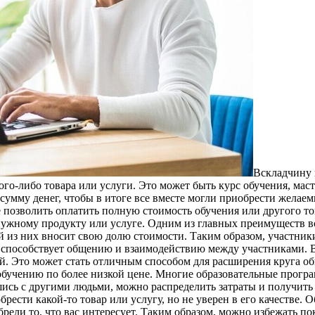
Всклaдчину 
ого-либо товара или услуги. Это может быть курс обучения, маст
сумму денег, чтобы в итоге все вместе могли приобрести желае
е позволить оплатить полную стоимость обучения или другого то
 нужному продукту или услуге. Одним из главных преимуществ вс
 из них вносит свою долю стоимости. Таким образом, участники 
е способствует общению и взаимодействию между участниками. В
й. Это может стать отличным способом для расширения круга об
 обучению по более низкой цене. Многие образовательные прогр
ись с другими людьми, можно распределить затраты и получить 
брести какой-то товар или услугу, но не уверен в его качестве
брели то, что вас интересует. Таким образом, можно избежать п