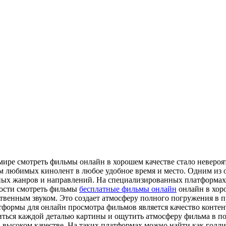
ире смотреть фильмы онлайн в хорошем качестве стало невероя
ом любимых кинолент в любое удобное время и место. Одним из
ных жанров и направлений. На специализированных платформах 
ности смотреть фильмы
бесплатные фильмы онлайн
онлайн в хоро
твенным звуком. Это создает атмосферу полного погружения в п
формы для онлайн просмотра фильмов является качество контен
диться каждой деталью картины и ощутить атмосферу фильма в 
высоком качестве. На таких платформах можно найти как голлив