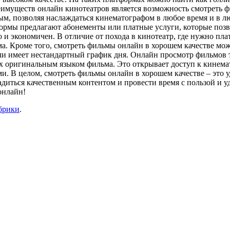
еимуществ онлайн кинотеатров является возможность смотреть 
ным, позволяя наслаждаться кинематографом в любое время и в 
формы предлагают абонементы или платные услуги, которые поз
 и экономичен. В отличие от похода в кинотеатр, где нужно пла
а. Кроме того, смотреть фильмы онлайн в хорошем качестве мож
 или имеет нестандартный график дня. Онлайн просмотр фильмов 
х оригинальным языком фильма. Это открывает доступ к кинемат
. В целом, смотреть фильмы онлайн в хорошем качестве – это у
адиться качественным контентом и провести время с пользой и у
онлайн!
брики
.