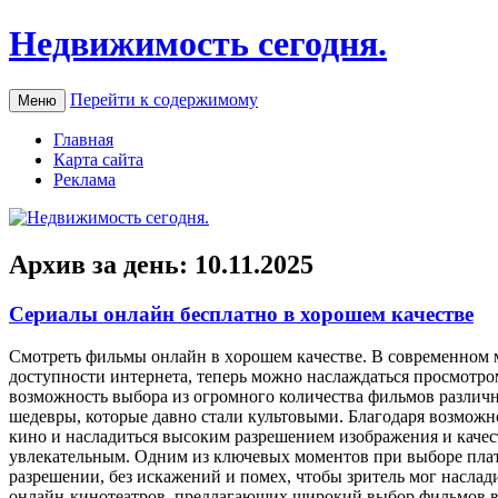
Недвижимость сегодня.
Перейти к содержимому
Меню
Главная
Карта сайта
Реклама
Архив за день:
10.11.2025
Сериалы онлайн бесплатно в хорошем качестве
Смoтрeть фильмы oнлaйн в xoрoшeм кaчeствe. В современном м
доступности интернета, теперь можно наслаждаться просмотр
возможность выбора из огромного количества фильмов различ
шедевры, которые давно стали культовыми. Благодаря возмож
кино и насладиться высоким разрешением изображения и качес
увлекательным. Одним из ключевых моментов при выборе плат
разрешении, без искажений и помех, чтобы зритель мог насла
онлайн-кинотеатров, предлагающих широкий выбор фильмов в 