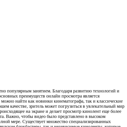
тно популярным занятием. Благодаря развитию технологий и
 основных преимуществ онлайн просмотра является
можно найти как новинки кинематографа, так и классические
шем качестве, зритель может погрузиться в увлекательный мир
роисходящее на экране и делает просмотр кинолент еще более
та. Важно, чтобы видео было представлено в высоком
полной мере. Существует множество специализированных
удские блокбастеры, так и независимые киноленты, которые