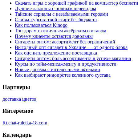
Скачать игры с хорошей графикой на компьютер бесплатн
Лучшие лакорны с полным переводом
Тайские сериалы с незабываемыми героями
Сливы курсов: твой старт без бюджета
Как пользоваться Kinogo
Топ дорам с отличным актёрским составом
Почему клиенты остаются довольны
Сигареты оптом: ассортимент без ограничений
Выгодный опт сигарет в Украине — от одного блока
Как оценить предложение поставщика
Сигареты оптом: роль ассортимента в успехе магазина
Курсы по тайм-менеджменту и продуктивности
Новые дорамы с интересными актерами
Как выбирают эндопротез коленного сустава
Партнеры
доставка цветов
Интересное
Rt.chat-ruletka-18.com
Календарь