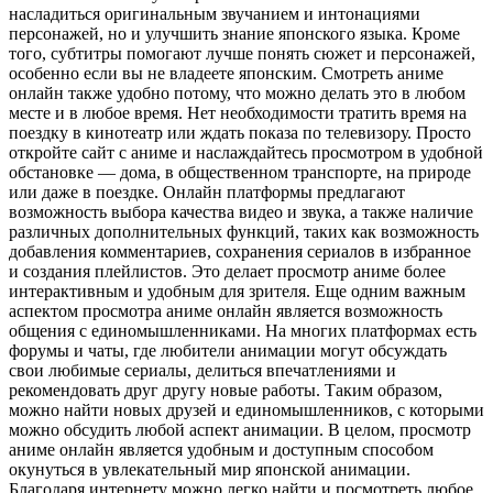
насладиться оригинальным звучанием и интонациями
персонажей, но и улучшить знание японского языка. Кроме
того, субтитры помогают лучше понять сюжет и персонажей,
особенно если вы не владеете японским. Смотреть аниме
онлайн также удобно потому, что можно делать это в любом
месте и в любое время. Нет необходимости тратить время на
поездку в кинотеатр или ждать показа по телевизору. Просто
откройте сайт с аниме и наслаждайтесь просмотром в удобной
обстановке — дома, в общественном транспорте, на природе
или даже в поездке. Онлайн платформы предлагают
возможность выбора качества видео и звука, а также наличие
различных дополнительных функций, таких как возможность
добавления комментариев, сохранения сериалов в избранное
и создания плейлистов. Это делает просмотр аниме более
интерактивным и удобным для зрителя. Еще одним важным
аспектом просмотра аниме онлайн является возможность
общения с единомышленниками. На многих платформах есть
форумы и чаты, где любители анимации могут обсуждать
свои любимые сериалы, делиться впечатлениями и
рекомендовать друг другу новые работы. Таким образом,
можно найти новых друзей и единомышленников, с которыми
можно обсудить любой аспект анимации. В целом, просмотр
аниме онлайн является удобным и доступным способом
окунуться в увлекательный мир японской анимации.
Благодаря интернету можно легко найти и посмотреть любое