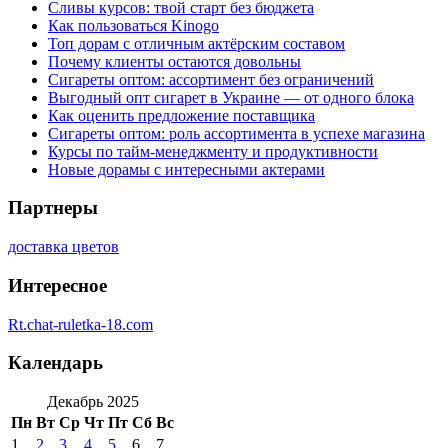
Сливы курсов: твой старт без бюджета
Как пользоваться Kinogo
Топ дорам с отличным актёрским составом
Почему клиенты остаются довольны
Сигареты оптом: ассортимент без ограничений
Выгодный опт сигарет в Украине — от одного блока
Как оценить предложение поставщика
Сигареты оптом: роль ассортимента в успехе магазина
Курсы по тайм-менеджменту и продуктивности
Новые дорамы с интересными актерами
Партнеры
доставка цветов
Интересное
Rt.chat-ruletka-18.com
Календарь
Декабрь 2025
Пн
Вт
Ср
Чт
Пт
Сб
Вс
1
2
3
4
5
6
7