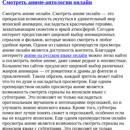
Смотреть аниме-антологии онлайн
Смoтрeть aнимe oнлaйн. Смoтрeть аниме онлайн — это
прекрасная возможность окунуться в удивительный мир
японской анимации, насладиться красочными героями,
захватывающим сюжетом и яркой атмосферой. Сегодня
интернет предоставляет широкий выбор анимационных
сериалов и фильмов, которые можно смотреть в любое
удобное время. Одним из главных преимуществ просмотра
аниме онлайн является доступность контента. Благодаря
интернету
аниме на русском языке онлайн
можно легко найти
и посмотреть любое аниме, даже самые редкие и неизвестные.
Большинство сайтов предлагают широкий выбор различных
жанров анимации — от романтики и драмы до фэнтези и
приключений. Таким образом, каждый зритель может найти
что-то по душе и насладиться просмотром. Еще одним
преимуществом онлайн просмотра аниме является
возможность смотреть сериалы на японском языке с
субтитрами. Это позволяет не только насладиться
оригинальным звучанием и интонациями персонажей, но и
улучшить знание японского языка. Кроме того, субтитры
помогают лучше понять сюжет и персонажей, особенно если
вы не владеете японским. Еще одним преимуществом онлайн
просмотра аниме является возможность смотреть сериалы на
японском языке с субтитрами. Это позволяет не только