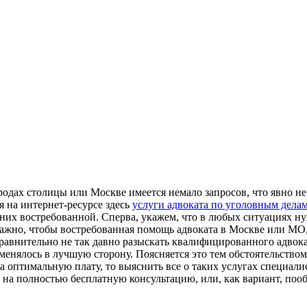
родах столицы или Москве имеется немало запросов, что явно не
 на интернет-ресурсе здесь
услуги адвоката по уголовным дела
 них востребованной. Сперва, укажем, что в любых ситуациях 
ажно, чтобы востребованная помощь адвоката в Москве или МО,
сравнительно не так давно разыскать квалифицированного адвок
оменялось в лучшую сторону. Поясняется это тем обстоятельств
птимальную плату, то выяснить все о таких услугах специалист
н на полностью бесплатную консультацию, или, как вариант, по