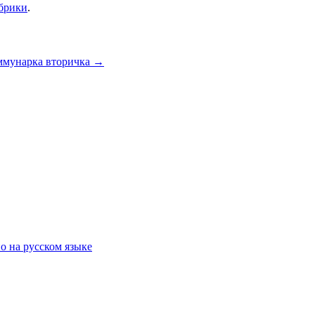
убрики
.
ммунарка вторичка
→
о на русском языке