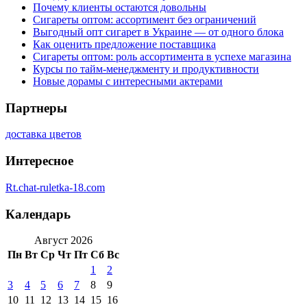
Почему клиенты остаются довольны
Сигареты оптом: ассортимент без ограничений
Выгодный опт сигарет в Украине — от одного блока
Как оценить предложение поставщика
Сигареты оптом: роль ассортимента в успехе магазина
Курсы по тайм-менеджменту и продуктивности
Новые дорамы с интересными актерами
Партнеры
доставка цветов
Интересное
Rt.chat-ruletka-18.com
Календарь
Август 2026
Пн
Вт
Ср
Чт
Пт
Сб
Вс
1
2
3
4
5
6
7
8
9
10
11
12
13
14
15
16