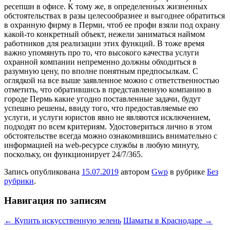
ресепшн в офисе. К тому же, в определенных жизненных
обстоятельствах в разы целесообразнее и выгоднее обратиться
в охранную фирму в Перми, чтоб ее профи взяли под охрану
какой-то конкретный объект, нежели заниматься наймом
работников для реализации этих функций. В тоже время
важно упомянуть про то, что высокого качества услуги
охранной компании непременно должны обходиться в
разумную цену, по вполне понятным предпосылкам. С
оглядкой на все выше заявленное можно с ответственностью
отметить, что обратившись в представленную компанию в
городе Пермь какие угодно поставленные задачи, будут
успешно решены, ввиду того, что предоставляемые ею
услуги, и услуги юристов явно не являются исключением,
подходят по всем критериям. Удостовериться лично в этом
обстоятельстве всегда можно ознакомившись внимательно с
информацией на web-ресурсе службы в любую минуту,
поскольку, он функционирует 24/7/365.
Запись опубликована
15.07.2019
автором
Gwp
в рубрике
Без
рубрики
.
Навигация по записям
←
Купить искусственную зелень
Шаматы в Краснодаре
→