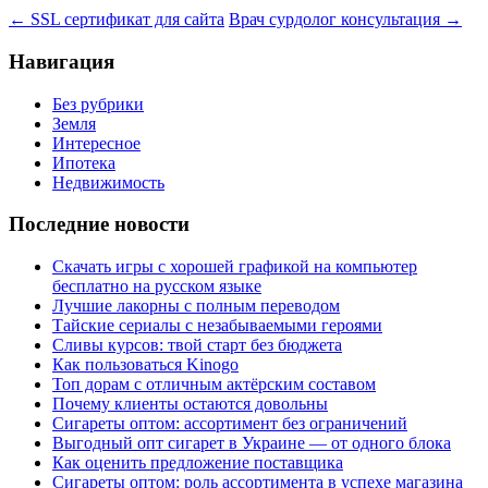
←
SSL сертификат для сайта
Врач сурдолог консультация
→
Навигация
Без рубрики
Земля
Интересное
Ипотека
Недвижимость
Последние новости
Скачать игры с хорошей графикой на компьютер
бесплатно на русском языке
Лучшие лакорны с полным переводом
Тайские сериалы с незабываемыми героями
Сливы курсов: твой старт без бюджета
Как пользоваться Kinogo
Топ дорам с отличным актёрским составом
Почему клиенты остаются довольны
Сигареты оптом: ассортимент без ограничений
Выгодный опт сигарет в Украине — от одного блока
Как оценить предложение поставщика
Сигареты оптом: роль ассортимента в успехе магазина