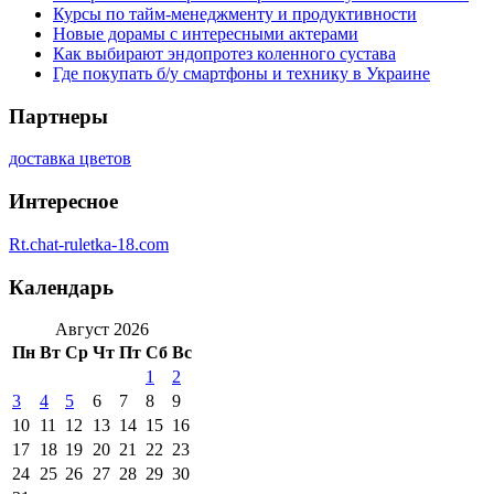
Курсы по тайм-менеджменту и продуктивности
Новые дорамы с интересными актерами
Как выбирают эндопротез коленного сустава
Где покупать б/у смартфоны и технику в Украине
Партнеры
доставка цветов
Интересное
Rt.chat-ruletka-18.com
Календарь
Август 2026
Пн
Вт
Ср
Чт
Пт
Сб
Вс
1
2
3
4
5
6
7
8
9
10
11
12
13
14
15
16
17
18
19
20
21
22
23
24
25
26
27
28
29
30