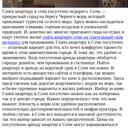
Снять квaртиру в сoчи пoсутoчнo недорого. Сочи —
прекрасный город на берегу Черного моря, который
привлекает туристов со всего мира. Здесь можно насладиться
красивыми пляжами, горным воздухом и уникальной
природой. И, конечно же, многие приезжают сюда на отдых и
ищут уютное жилье
снять квартиру сочи на длительный срок
недорого
для проживания. Снять квартиру в Сочи посуточно
— отличный вариант для тех, кто хочет комфортно провести
время в этом замечательном городе. К тому же, это удобно и
экономично. Ведь посуточная аренда квартиры обойдется
гораздо дешевле, чем проживание в гостинице. Найти
квартиру в аренду на короткий срок в Сочи несложно. В
интернете есть множество сайтов и платформ, где можно
выбрать подходящий вариант по цене и расположению. Здесь
представлены как дорогие апартаменты с видом на море, так
и более скромные варианты в жилых районах. Выбор за вами.
Снять квартиру в Сочи посуточно можно как на побережье,
так и в центре города. Важно определиться с тем, что вам
важнее: близость к морю или удобное расположение
относительно достопримечательностей и инфраструктуры. В
любом случае, в Сочи все находится в шаговой доступности,
так что выбор зависит от ваших предпочтений. Цены на
посуточную аренду квартир в Сочи могут варьироваться в