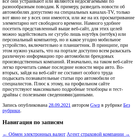
все они устраивают или являются недосягаемыми по
разнообразным поводам. К примеру, разведать новости об
автомобилях допустимо на специальных каналах-TV, только
вот явно не у всех они имеются, или же на их просматривание
элементарно нет свободного времени. Намного удобнее
посетить представленный выше веб-сайт, для этих целей
можно задействовать не сугубо лишь ноутбук (нетбук) или
персональный компьютер, но и какое угодно мобильное
устройство, включительно и планшетник. В принципе, при
этом нужно указать, что на портале доступно всем разыскать
различную информацию про автомобили брендовых
производственных компаний. Изначально, на таком веб-сайте
легко прочитать самые последние новости мира авто. Во-
вторых, зайдя на веб-сайт не составит особого труда
подыскать познавательные статьи про автомобили от
специалистов. Плюс к этому, на профильном сайте
присутствуют максимально подробные техобзоры и тест-
драйвы с полезными сведениями/данными.
Запись опубликована
28.09.2021
автором
Gwp
в рубрике
Без
рубрики
.
Навигация по записям
←
Обмен электронных валют
Агент страховой компании
→