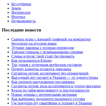
Без рубрики
Земля
Интересное
Ипотека
Недвижимость
Последние новости
Скачать игры с хорошей графикой на компьютер
бесплатно на русском языке
Лучшие лакорны с полным переводом
Тайские сериалы с незабываемыми героями
Сливы курсов: твой старт без бюджета
Как пользоваться Kinogo
Топ дорам с отличным актёрским составом
Почему клиенты остаются довольны
Сигареты оптом: ассортимент без ограничений
Выгодный опт сигарет в Украине — от одного блока
Как оценить предложение поставщика
Сигареты оптом: роль ассортимента в успехе магазина
Курсы по тайм-менеджменту и продуктивности
Новые дорамы с интересными актерами
Как выбирают эндопротез коленного сустава
Где покупать б/у смартфоны и технику в Украине