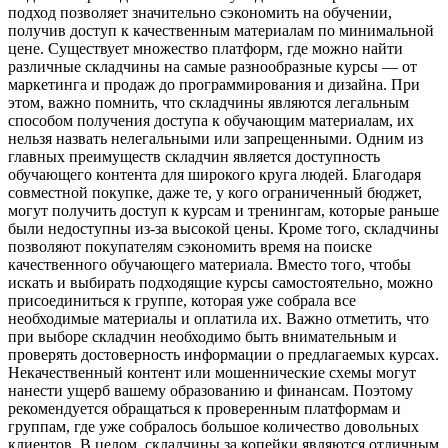
подход позволяет значительно сэкономить на обучении,
получив доступ к качественным материалам по минимальной
цене. Существует множество платформ, где можно найти
различные складчины на самые разнообразные курсы — от
маркетинга и продаж до программирования и дизайна. При
этом, важно помнить, что складчины являются легальным
способом получения доступа к обучающим материалам, их
нельзя назвать нелегальными или запрещенными. Одним из
главных преимуществ складчин является доступность
обучающего контента для широкого круга людей. Благодаря
совместной покупке, даже те, у кого ограниченный бюджет,
могут получить доступ к курсам и тренингам, которые раньше
были недоступны из-за высокой цены. Кроме того, складчины
позволяют покупателям сэкономить время на поиске
качественного обучающего материала. Вместо того, чтобы
искать и выбирать подходящие курсы самостоятельно, можно
присоединиться к группе, которая уже собрала все
необходимые материалы и оплатила их. Важно отметить, что
при выборе складчин необходимо быть внимательным и
проверять достоверность информации о предлагаемых курсах.
Некачественный контент или мошеннические схемы могут
нанести ущерб вашему образованию и финансам. Поэтому
рекомендуется обращаться к проверенным платформам и
группам, где уже собралось большое количество довольных
клиентов. В целом, складчины за копейки являются отличным