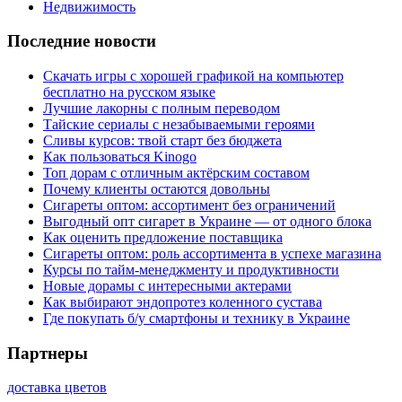
Недвижимость
Последние новости
Скачать игры с хорошей графикой на компьютер
бесплатно на русском языке
Лучшие лакорны с полным переводом
Тайские сериалы с незабываемыми героями
Сливы курсов: твой старт без бюджета
Как пользоваться Kinogo
Топ дорам с отличным актёрским составом
Почему клиенты остаются довольны
Сигареты оптом: ассортимент без ограничений
Выгодный опт сигарет в Украине — от одного блока
Как оценить предложение поставщика
Сигареты оптом: роль ассортимента в успехе магазина
Курсы по тайм-менеджменту и продуктивности
Новые дорамы с интересными актерами
Как выбирают эндопротез коленного сустава
Где покупать б/у смартфоны и технику в Украине
Партнеры
доставка цветов