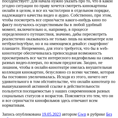
посодействует! Для начала нужно указать про то, что в какой
угодно ситуации по праву хочется смотреть кинокартины
онлайн в целом, и все их части/серии в отдельном порядке,
надлежащего качества видео и аудио. Собственно, при этом,
чтобы посмотреть все серии/части какого-нибудь кино по
факту получалось осуществимым бы в любой удобный
момент, включительно и, например, в процессе
определенного путешествия, значимо, дабы пересмотреть
реалистично оказывалось не только лишь на компьютере или
нетбуке/ноутбуке, но и на имеющемся девайсе: смартфоне/
планшете. Непременно, для этого требуется, что бы в web-
кинотеатре обеспечивалась превосходная возможность
просматривать все части интересного видеофильма на самых
разных видео-плеерах, по ясным предлогам. Заодно, не
лишним, чтобы в онлайн-кинотеатре имелась внушительная
коллекция кинокартин, безусловно со всеми частями, которая
бы постоянно увеличивалась. Исходя из этого, ничего нет
удивительного в том обстоятельстве, что онлайн кинотеатр по
вышеуказанной активной ссылке в действительности
пользуется посещаемостью у наших современников разных
социальных статусов и возрастов. Поясняется это тем, что он
и все серии/части кинофильмов здесь отвечают всем
нормативам.
Запись опубликована
19.05.2023
автором
Gwp
в рубрике
Без