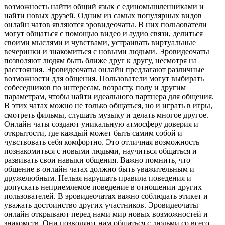
возможность найти общий язык с единомышленниками и
найти новых друзей. Одним из самых популярных видов
онлайн чатов являются эровидеочаты. В них пользователи
могут общаться с помощью видео и аудио связи, делиться
своими мыслями и чувствами, устраивать виртуальные
вечеринки и знакомиться с новыми людьми. Эровидеочаты
позволяют людям быть ближе друг к другу, несмотря на
расстояния. Эровидеочаты онлайн предлагают различные
возможности для общения. Пользователи могут выбирать
собеседников по интересам, возрасту, полу и другим
параметрам, чтобы найти идеального партнера для общения.
В этих чатах можно не только общаться, но и играть в игры,
смотреть фильмы, слушать музыку и делать многое другое.
Онлайн чаты создают уникальную атмосферу доверия и
открытости, где каждый может быть самим собой и
чувствовать себя комфортно. Это отличная возможность
познакомиться с новыми людьми, научиться общаться и
развивать свои навыки общения. Важно помнить, что
общение в онлайн чатах должно быть уважительным и
дружелюбным. Нельзя нарушать правила поведения и
допускать неприемлемое поведение в отношении других
пользователей. В эровидеочатах важно соблюдать этикет и
уважать достоинство других участников. Эровидеочаты
онлайн открывают перед нами мир новых возможностей и
знакомств. Они позволяют нам общаться с людьми со всего