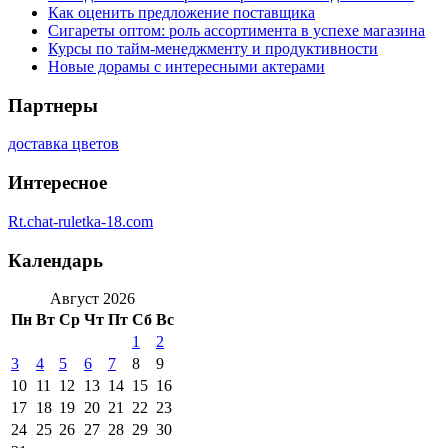
Как оценить предложение поставщика
Сигареты оптом: роль ассортимента в успехе магазина
Курсы по тайм-менеджменту и продуктивности
Новые дорамы с интересными актерами
Партнеры
доставка цветов
Интересное
Rt.chat-ruletka-18.com
Календарь
Август 2026
Пн
Вт
Ср
Чт
Пт
Сб
Вс
1
2
3
4
5
6
7
8
9
10
11
12
13
14
15
16
17
18
19
20
21
22
23
24
25
26
27
28
29
30