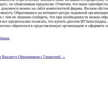
оцесс, по объяснимым предлогам. Отметим, что ныне приобрести 
й документа можно на сайте компетентной фирмы. Веским обстоя
ию минуту. Обратившись на интернет-ресурс надежной организа
е с тем не лишним сообщить, что при необходимости можно обра
 все предпосылки полагать, что купить диплом ВУЗа/колледжа, ат
аточно обратиться в представленную организацию и оформить з
убрики
.
 Высшего Образования с Гарантией
→