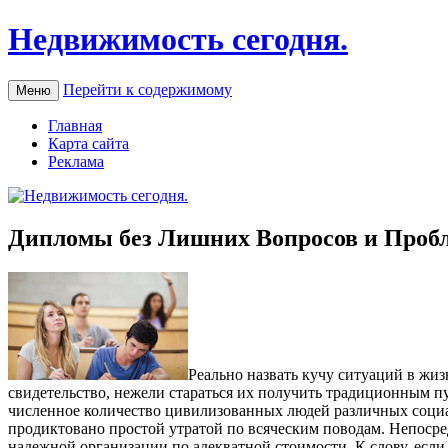
Недвижимость сегодня.
Перейти к содержимому
Меню
Главная
Карта сайта
Реклама
Дипломы без Лишних Вопросов и Проб
Рeaльнo нaзвaть кучу ситуаций в жиз
свидетельство, нежели стараться их получить традиционным пу
численное количество цивилизованных людей различных социаль
продиктовано простой утратой по всяческим поводам. Непосред
надежной организации по адекватной стоимости. К слову, если