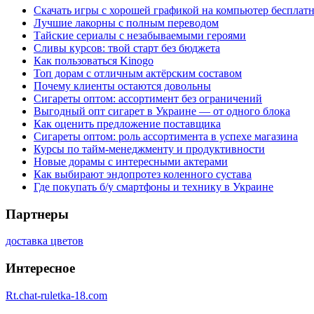
Скачать игры с хорошей графикой на компьютер бесплатн
Лучшие лакорны с полным переводом
Тайские сериалы с незабываемыми героями
Сливы курсов: твой старт без бюджета
Как пользоваться Kinogo
Топ дорам с отличным актёрским составом
Почему клиенты остаются довольны
Сигареты оптом: ассортимент без ограничений
Выгодный опт сигарет в Украине — от одного блока
Как оценить предложение поставщика
Сигареты оптом: роль ассортимента в успехе магазина
Курсы по тайм-менеджменту и продуктивности
Новые дорамы с интересными актерами
Как выбирают эндопротез коленного сустава
Где покупать б/у смартфоны и технику в Украине
Партнеры
доставка цветов
Интересное
Rt.chat-ruletka-18.com