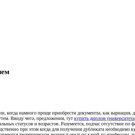
лем
ни, когда намного проще приобрести документы, как вариация, 
тем. Ввиду чего, предложения, тут
купить диплом университета
ных статусов и возрастов. Разумеется, подчас отсутствие по ф
ственно при этом когда для получения дубликата необходимо куд
 имеются теоретические знания и опыт по какой-то профессии, т