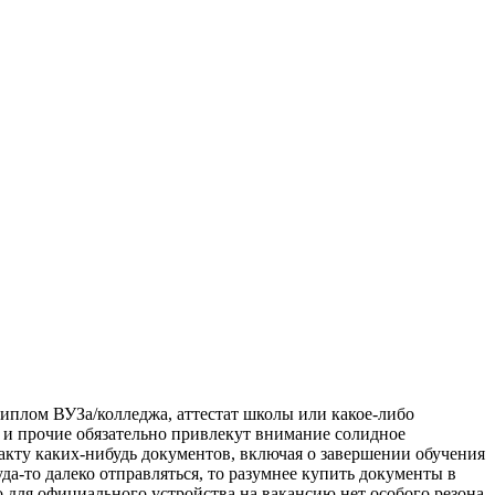
диплом ВУЗа/колледжа, аттестат школы или какое-либо
и прочие обязательно привлекут внимание солидное
акту каких-нибудь документов, включая о завершении обучения
а-то далеко отправляться, то разумнее купить документы в
о для официального устройства на вакансию нет особого резона