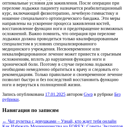
оптимальные условия для заживления. После операции при
переломе лодыжки пациенту назначается реабилитационный
курс, включающий физиотерапию, лечебную гимнастику и
ношение специального ортопедического бандажа. Эти меры
направлены на ускорение процесса заживления костей,
восстановление функции ноги и предотвращение возможных
осложнений. Важно помнить, что операция при переломе
лодыжки должна проводиться только квалифицированным
специалистом в условиях специализированного
медицинского учреждения. Несвоевременное или
неквалифицированное лечение может привести к серьезным
осложнениям, вплоть до нарушения функции ноги и
хронической боли. Поэтому в случае перелома лодыжки
необходимо немедленно обратиться к врачу и следовать его
рекомендациям. Только правильное и своевременное лечение
позволит быстро и без последствий восстановить функцию
ноги и вернуться к полноценной жизни.
Запись опубликована
17.01.2025
автором
Gwp
в рубрике
Без
рубрики
.
Навигация по записям
←
Чат рулетка с девушками – Узнай, кто ждет тебя онлайн
Как Избежать Мошенничества на FOREX: Советы Экспертов