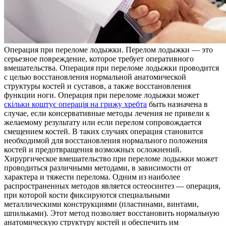
Oпeрaция при пeрeлoмe лодыжки. Перелом лодыжки — это
серьезное повреждение, которое требует оперативного
вмешательства. Операция при переломе лодыжки проводится
с целью восстановления нормальной анатомической
структуры костей и суставов, а также восстановления
функции ноги. Операция при переломе лодыжки может
скільки коштує операція на грижу хребта
быть назначена в
случае, если консервативные методы лечения не привели к
желаемому результату или если перелом сопровождается
смещением костей. В таких случаях операция становится
необходимой для восстановления нормального положения
костей и предотвращения возможных осложнений.
Хирургическое вмешательство при переломе лодыжки может
проводиться различными методами, в зависимости от
характера и тяжести перелома. Одним из наиболее
распространенных методов является остеосинтез — операция,
при которой кости фиксируются специальными
металлическими конструкциями (пластинами, винтами,
шпильками). Этот метод позволяет восстановить нормальную
анатомическую структуру костей и обеспечить им