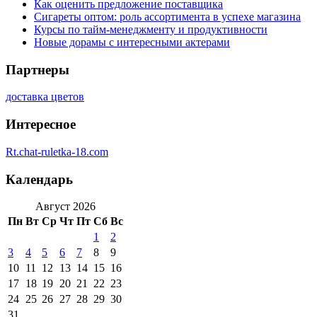
Как оценить предложение поставщика
Сигареты оптом: роль ассортимента в успехе магазина
Курсы по тайм-менеджменту и продуктивности
Новые дорамы с интересными актерами
Партнеры
доставка цветов
Интересное
Rt.chat-ruletka-18.com
Календарь
Август 2026
Пн
Вт
Ср
Чт
Пт
Сб
Вс
1
2
3
4
5
6
7
8
9
10
11
12
13
14
15
16
17
18
19
20
21
22
23
24
25
26
27
28
29
30
31