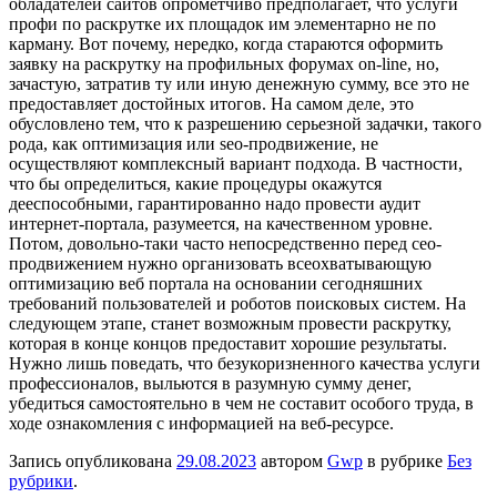
обладателей сайтов опрометчиво предполагает, что услуги
профи по раскрутке их площадок им элементарно не по
карману. Вот почему, нередко, когда стараются оформить
заявку на раскрутку на профильных форумах on-line, но,
зачастую, затратив ту или иную денежную сумму, все это не
предоставляет достойных итогов. На самом деле, это
обусловлено тем, что к разрешению серьезной задачки, такого
рода, как оптимизация или seo-продвижение, не
осуществляют комплексный вариант подхода. В частности,
что бы определиться, какие процедуры окажутся
дееспособными, гарантированно надо провести аудит
интернет-портала, разумеется, на качественном уровне.
Потом, довольно-таки часто непосредственно перед сео-
продвижением нужно организовать всеохватывающую
оптимизацию веб портала на основании сегодняшних
требований пользователей и роботов поисковых систем. На
следующем этапе, станет возможным провести раскрутку,
которая в конце концов предоставит хорошие результаты.
Нужно лишь поведать, что безукоризненного качества услуги
профессионалов, выльются в разумную сумму денег,
убедиться самостоятельно в чем не составит особого труда, в
ходе ознакомления с информацией на веб-ресурсе.
Запись опубликована
29.08.2023
автором
Gwp
в рубрике
Без
рубрики
.