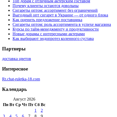
Топ дорам с отличным актёрским составом
Почему клиенты остаются довольны
Сигареты оптом: ассортимент без ограничений
Выгодный опт сигарет в Украине — от одного блока
Как оценить предложение поставщика
Сигареты оптом: роль ассортимента в успехе магазина
Курсы по тайм-менеджменту и продуктивности
Новые дорамы с интересными актерами
Как выбирают эндопротез коленного сустава
Партнеры
доставка цветов
Интересное
Rt.chat-ruletka-18.com
Календарь
Август 2026
Пн
Вт
Ср
Чт
Пт
Сб
Вс
1
2
3
4
5
6
7
8
9