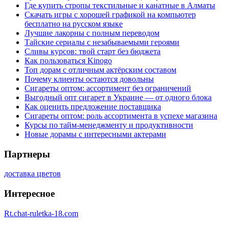
Где купить стропы текстильные и канатные в Алматы
Скачать игры с хорошей графикой на компьютер
бесплатно на русском языке
Лучшие лакорны с полным переводом
Тайские сериалы с незабываемыми героями
Сливы курсов: твой старт без бюджета
Как пользоваться Kinogo
Топ дорам с отличным актёрским составом
Почему клиенты остаются довольны
Сигареты оптом: ассортимент без ограничений
Выгодный опт сигарет в Украине — от одного блока
Как оценить предложение поставщика
Сигареты оптом: роль ассортимента в успехе магазина
Курсы по тайм-менеджменту и продуктивности
Новые дорамы с интересными актерами
Партнеры
доставка цветов
Интересное
Rt.chat-ruletka-18.com