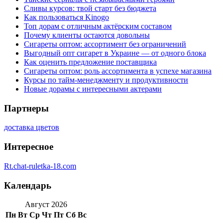
Сливы курсов: твой старт без бюджета
Как пользоваться Kinogo
Топ дорам с отличным актёрским составом
Почему клиенты остаются довольны
Сигареты оптом: ассортимент без ограничений
Выгодный опт сигарет в Украине — от одного блока
Как оценить предложение поставщика
Сигареты оптом: роль ассортимента в успехе магазина
Курсы по тайм-менеджменту и продуктивности
Новые дорамы с интересными актерами
Партнеры
доставка цветов
Интересное
Rt.chat-ruletka-18.com
Календарь
Август 2026
Пн
Вт
Ср
Чт
Пт
Сб
Вс