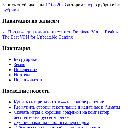
Запись опубликована
17.08.2023
автором
Gwp
в рубрике
Без
рубрики
.
Навигация по записям
←
Продажа дипломов и аттестатов
Dominate Virtual Realms:
The Best VPN for Unbeatable Gaming
→
Навигация
Без рубрики
Земля
Интересное
Ипотека
Недвижимость
Последние новости
Купить сигареты оптом — выгодное решение
Где купить стропы текстильные и канатные в Алматы
Скачать игры с хорошей графикой на компьютер
бесплатно на русском языке
Лучшие лакорны с полным переводом
Тайские сериалы с незабываемыми героями