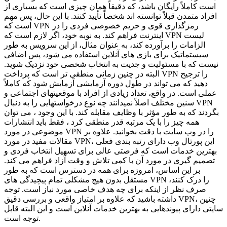
است کاملاً رایگان باشد، که دقیقاً همان چیزی است که بسیاری از
افراد متمدن قبلاً توانسته اند شخصاً تأیید کنند. با این حال، پس مهم
است که VPN رمزگذاری قوی و حریم خصوصی فردی را در
اینترنت فراهم کند. به نوبه خود، اگر لازم است که VPN لیست
الزامات را برآورده کند، به عنوان مثال، از این سرویس به طور
سیستماتیک برای بازی های آنلاین استفاده می شود، پس اضافی
نیست که با مسئولیت و جدیت به انتخاب شخصی خود نزدیک شوید.
البته در چنین زمانی منطقی تر است که پرداخت VPN را ترجیح
دهید که می تواند در طول دوره آزمایشی آزمایش شود که کاملاً
عملی است. در واقع، تعداد زیادی از افراد با موقعیتهای اجتماعی و
سنین مختلف اصلاً نمیدانند چه نوع درخواستهایی را به دنبال VPN
بگردند که به طور مؤثر با وظایف مقابله کند. با این وجود ، می توان
همه چیز را با یک مرتبه قدر منطقی کرد ، فقط باید انتشارات
موضوعی در مورد VPN را در وب سایت با دقت بخوانید. علاوه بر
مقالات مفید در مورد VPN، این پورتال وب دارای رتبه بندی فعلی
بهترین خدمات است که فرصتی عالی برای تسهیل انتخاب فردی و
تصمیم گیری در مورد آن با کمی تلاش و وقت آزاد فراهم می کند.
بر این اساس، امروزه برای همه در دسترس است که به طور
مستقل بدون هیچ مشکلی تمام پیچیدگی های VPN را درک کنند،
صرف نظر از اینکه برای چه هدف خاصی مورد نیاز است. توجه
داشته باشید که علاوه بر امتیاز واقعی و بررسی دقیق VPN، چنین
سایتی دارای پیوندهایی به بهترین خدمات آنلاین است و این البته قابل
توجه است.