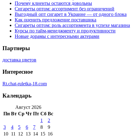
Почему клиенты остаются довольны
Сигареты оптом: ассортимент без ограничений
Выгодный опт сигарет в Украине — от одного блока
Как оценить предложение поставщика
Сигареты оптом: роль ассортимента в успехе магазина
Курсы по тайм-менеджменту и продуктивности
Новые дорамы с интересными актерами
Партнеры
доставка цветов
Интересное
Rt.chat-ruletka-18.com
Календарь
Август 2026
Пн
Вт
Ср
Чт
Пт
Сб
Вс
1
2
3
4
5
6
7
8
9
10
11
12
13
14
15
16