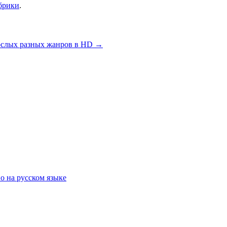
брики
.
рослых разных жанров в HD
→
о на русском языке