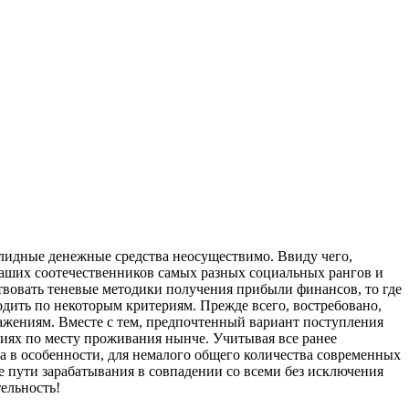
олидные денежные средства неосуществимо. Ввиду чего,
наших соотечественников самых разных социальных рангов и
твовать теневые методики получения прибыли финансов, то где
дить по некоторым критериям. Прежде всего, востребовано,
ажениям. Вместе с тем, предпочтенный вариант поступления
иях по месту проживания нынче. Учитывая все ранее
да в особенности, для немалого общего количества современных
 пути зарабатывания в совпадении со всеми без исключения
ельность!