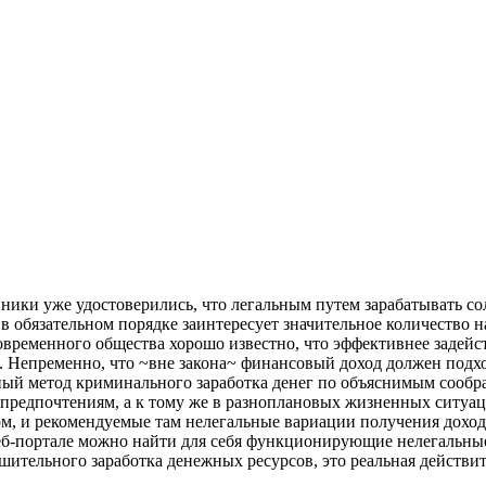
ники уже удостоверились, что легальным путем зарабатывать с
в обязательном порядке заинтересует значительное количество 
современного общества хорошо известно, что эффективнее задейс
. Непременно, что ~вне закона~ финансовый доход должен подхо
ьный метод криминального заработка денег по объяснимым сообр
предпочтениям, а к тому же в разноплановых жизненных ситуац
елом, и рекомендуемые там нелегальные вариации получения дохо
веб-портале можно найти для себя функционирующие нелегальные
шительного заработка денежных ресурсов, это реальная действит