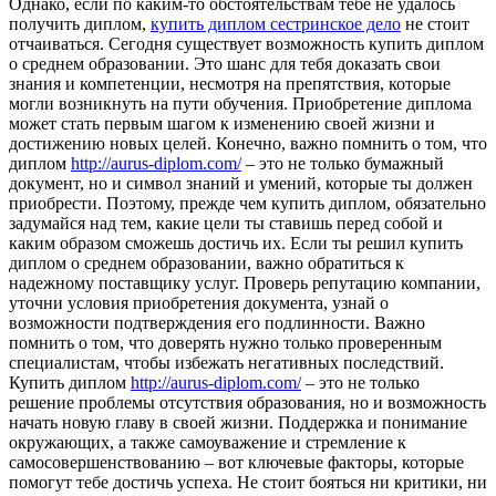
Однако, если по каким-то обстоятельствам тебе не удалось
получить диплом,
купить диплом сестринское дело
не стоит
отчаиваться. Сегодня существует возможность купить диплом
о среднем образовании. Это шанс для тебя доказать свои
знания и компетенции, несмотря на препятствия, которые
могли возникнуть на пути обучения. Приобретение диплома
может стать первым шагом к изменению своей жизни и
достижению новых целей. Конечно, важно помнить о том, что
диплом
http://aurus-diplom.com/
– это не только бумажный
документ, но и символ знаний и умений, которые ты должен
приобрести. Поэтому, прежде чем купить диплом, обязательно
задумайся над тем, какие цели ты ставишь перед собой и
каким образом сможешь достичь их. Если ты решил купить
диплом о среднем образовании, важно обратиться к
надежному поставщику услуг. Проверь репутацию компании,
уточни условия приобретения документа, узнай о
возможности подтверждения его подлинности. Важно
помнить о том, что доверять нужно только проверенным
специалистам, чтобы избежать негативных последствий.
Купить диплом
http://aurus-diplom.com/
– это не только
решение проблемы отсутствия образования, но и возможность
начать новую главу в своей жизни. Поддержка и понимание
окружающих, а также самоуважение и стремление к
самосовершенствованию – вот ключевые факторы, которые
помогут тебе достичь успеха. Не стоит бояться ни критики, ни