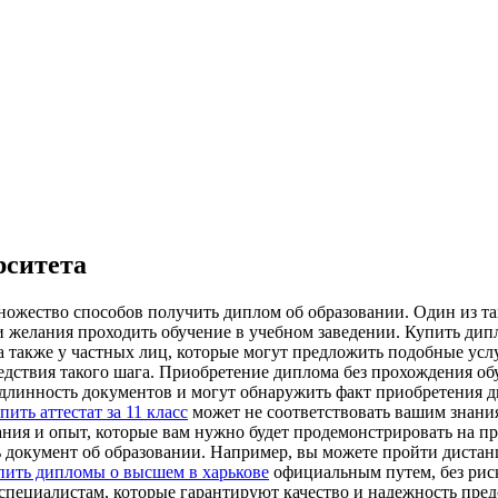
рситета
ножество способов получить диплом об образовании. Один из т
ли желания проходить обучение в учебном заведении. Купить д
 также у частных лиц, которые могут предложить подобные услу
едствия такого шага. Приобретение диплома без прохождения о
длинность документов и могут обнаружить факт приобретения д
пить аттестат за 11 класс
может не соответствовать вашим знания
нания и опыт, которые вам нужно будет продемонстрировать на п
ть документ об образовании. Например, вы можете пройти диста
пить дипломы о высшем в харькове
официальным путем, без риск
пециалистам, которые гарантируют качество и надежность предо