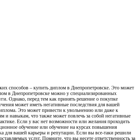
аких способов – купить диплом в Днепропетровске. Это может
иплом в Днепропетровске можно у специализированных
ги. Однако, перед тем как принять решение о покупке
бучения может иметь негативные последствия для вашей
иплома. Это может привести к увольнению или даже к
м и навыкам, что также может повлечь за собой негативные
рактике. Если у вас нет возможности или желания проходить
нционное обучение или обучение на курсах повышения
а для вашей карьеры и репутации. Если вы все-таки решили
ставляемых услуг. Помните, что вы несете ответственность за