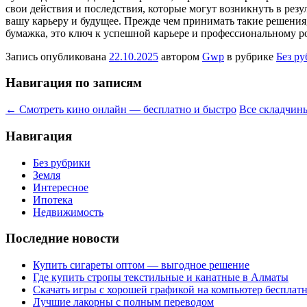
свои действия и последствия, которые могут возникнуть в резул
вашу карьеру и будущее. Прежде чем принимать такие решения, 
бумажка, это ключ к успешной карьере и профессиональному ро
Запись опубликована
22.10.2025
автором
Gwp
в рубрике
Без р
Навигация по записям
←
Смотреть кино онлайн — бесплатно и быстро
Все складчин
Навигация
Без рубрики
Земля
Интересное
Ипотека
Недвижимость
Последние новости
Купить сигареты оптом — выгодное решение
Где купить стропы текстильные и канатные в Алматы
Скачать игры с хорошей графикой на компьютер бесплатн
Лучшие лакорны с полным переводом