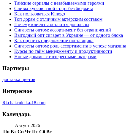
Тайские сериалы с незабываемыми героями
Сливы курсов: твой старт без бюджета
Как пользоваться Kinogo
Топ дорам с отличным актёрским составом
Почему клиенты остаются довольны
Сигареты оптом: ассортимент без ограничений
Выгодный опт сигарет в Украине — от одного блока
Как оценить предложение поставщика
Сигареты оптом: роль ассортимента в успехе магазина
Курсы по тайм-менеджменту и продуктивности
Новые дорамы с интересными актерами
Партнеры
доставка цветов
Интересное
Rt.chat-ruletka-18.com
Календарь
Август 2026
Пн
Вт
Ср
Чт
Пт
Сб
Вс