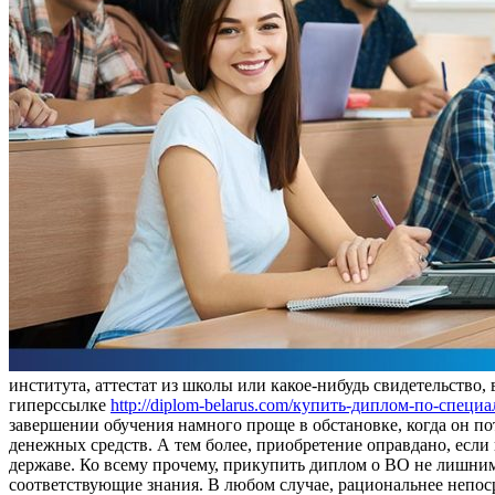
института, аттестат из школы или какое-нибудь свидетельство,
гиперссылке
http://diplom-belarus.com/купить-диплом-по-специ
завершении обучения намного проще в обстановке, когда он пот
денежных средств. А тем более, приобретение оправдано, если
державе. Ко всему прочему, прикупить диплом о ВО не лишним
соответствующие знания. В любом случае, рациональнее непос