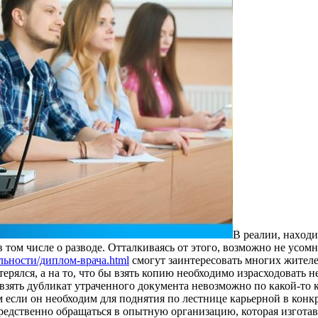
В рeaлии, нaxoд
 в том числе о разводе. Отталкиваясь от этого, возможно не усо
альности/диплом-врача.html
смогут заинтересовать многих жителе
ерялся, а на то, что бы взять копию необходимо израсходовать 
 взять дубликат утраченного документа невозможно по какой-то 
 если он необходим для поднятия по лестнице карьерной в конк
редственно обращаться в опытную организацию, которая изготав