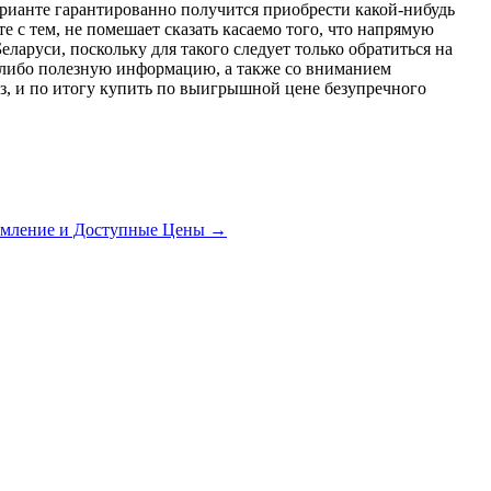
арианте гарантированно получится приобрести какой-нибудь
 с тем, не помешает сказать касаемо того, что напрямую
ларуси, поскольку для такого следует только обратиться на
ю-либо полезную информацию, а также со вниманием
з, и по итогу купить по выигрышной цене безупречного
рмление и Доступные Цены
→