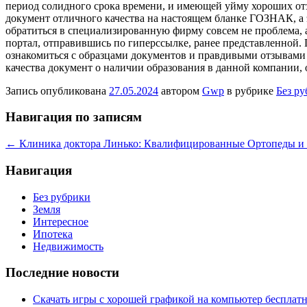
период солидного срока времени, и имеющей уйму хороших отз
документ отличного качества на настоящем бланке ГОЗНАК, а 
обратиться в специализированную фирму совсем не проблема, а
портал, отправившись по гиперссылке, ранее представленной.
ознакомиться с образцами документов и правдивыми отзывами 
качества документ о наличии образования в данной компании,
Запись опубликована
27.05.2024
автором
Gwp
в рубрике
Без р
Навигация по записям
←
Клиника доктора Линько: Квалифицированные Ортопеды и 
Навигация
Без рубрики
Земля
Интересное
Ипотека
Недвижимость
Последние новости
Скачать игры с хорошей графикой на компьютер бесплатн