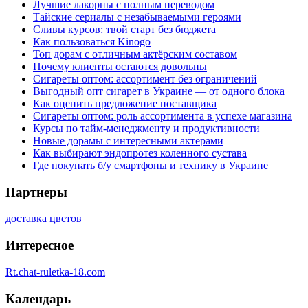
Лучшие лакорны с полным переводом
Тайские сериалы с незабываемыми героями
Сливы курсов: твой старт без бюджета
Как пользоваться Kinogo
Топ дорам с отличным актёрским составом
Почему клиенты остаются довольны
Сигареты оптом: ассортимент без ограничений
Выгодный опт сигарет в Украине — от одного блока
Как оценить предложение поставщика
Сигареты оптом: роль ассортимента в успехе магазина
Курсы по тайм-менеджменту и продуктивности
Новые дорамы с интересными актерами
Как выбирают эндопротез коленного сустава
Где покупать б/у смартфоны и технику в Украине
Партнеры
доставка цветов
Интересное
Rt.chat-ruletka-18.com
Календарь