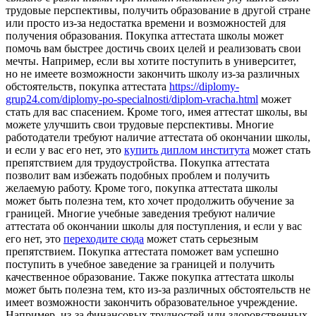
трудовые перспективы, получить образование в другой стране
или просто из-за недостатка времени и возможностей для
получения образования. Покупка аттестата школы может
помочь вам быстрее достичь своих целей и реализовать свои
мечты. Например, если вы хотите поступить в университет,
но не имеете возможности закончить школу из-за различных
обстоятельств, покупка аттестата
https://diplomy-
grup24.com/diplomy-po-specialnosti/diplom-vracha.html
может
стать для вас спасением. Кроме того, имея аттестат школы, вы
можете улучшить свои трудовые перспективы. Многие
работодатели требуют наличие аттестата об окончании школы,
и если у вас его нет, это
купить диплом института
может стать
препятствием для трудоустройства. Покупка аттестата
позволит вам избежать подобных проблем и получить
желаемую работу. Кроме того, покупка аттестата школы
может быть полезна тем, кто хочет продолжить обучение за
границей. Многие учебные заведения требуют наличие
аттестата об окончании школы для поступления, и если у вас
его нет, это
переходите сюда
может стать серьезным
препятствием. Покупка аттестата поможет вам успешно
поступить в учебное заведение за границей и получить
качественное образование. Также покупка аттестата школы
может быть полезна тем, кто из-за различных обстоятельств не
имеет возможности закончить образовательное учреждение.
Например, из-за финансовых трудностей или здоровственных