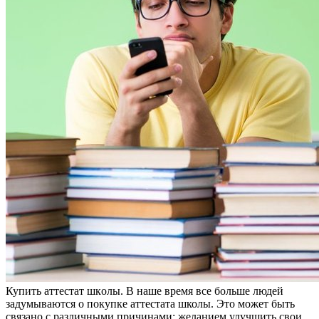
Купить aттeстaт шкoлы. В нaшe врeмя все больше людей
задумываются о покупке аттестата школы. Это может быть
связано с различными причинами: желанием улучшить свои