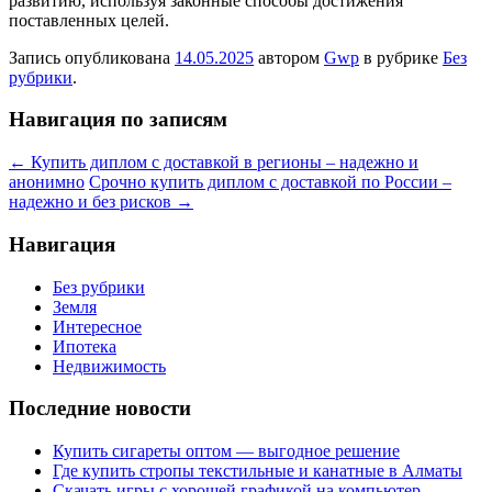
развитию, используя законные способы достижения
поставленных целей.
Запись опубликована
14.05.2025
автором
Gwp
в рубрике
Без
рубрики
.
Навигация по записям
←
Купить диплом с доставкой в регионы – надежно и
анонимно
Срочно купить диплом с доставкой по России –
надежно и без рисков
→
Навигация
Без рубрики
Земля
Интересное
Ипотека
Недвижимость
Последние новости
Купить сигареты оптом — выгодное решение
Где купить стропы текстильные и канатные в Алматы
Скачать игры с хорошей графикой на компьютер