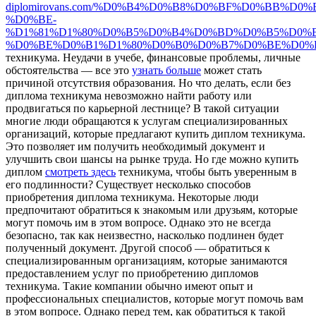
diplomirovans.com/%D0%B4%D0%B8%D0%BF%D0%BB%D0
%D0%BE-
%D1%81%D1%80%D0%B5%D0%B4%D0%BD%D0%B5%D0%B
%D0%BE%D0%B1%D1%80%D0%B0%D0%B7%D0%BE%D0%
техникума. Неудачи в учебе, финансовые проблемы, личные
обстоятельства — все это
узнать больше
может стать
причиной отсутствия образования. Но что делать, если без
диплома техникума невозможно найти работу или
продвигаться по карьерной лестнице? В такой ситуации
многие люди обращаются к услугам специализированных
организаций, которые предлагают купить диплом техникума.
Это позволяет им получить необходимый документ и
улучшить свои шансы на рынке труда. Но где можно купить
диплом
смотреть здесь
техникума, чтобы быть уверенным в
его подлинности? Существует несколько способов
приобретения диплома техникума. Некоторые люди
предпочитают обратиться к знакомым или друзьям, которые
могут помочь им в этом вопросе. Однако это не всегда
безопасно, так как неизвестно, насколько подлинен будет
полученный документ. Другой способ — обратиться к
специализированным организациям, которые занимаются
предоставлением услуг по приобретению дипломов
техникума. Такие компании обычно имеют опыт и
профессиональных специалистов, которые могут помочь вам
в этом вопросе. Однако перед тем, как обратиться к такой