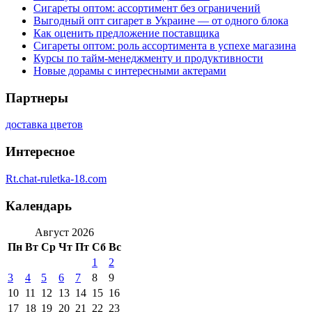
Сигареты оптом: ассортимент без ограничений
Выгодный опт сигарет в Украине — от одного блока
Как оценить предложение поставщика
Сигареты оптом: роль ассортимента в успехе магазина
Курсы по тайм-менеджменту и продуктивности
Новые дорамы с интересными актерами
Партнеры
доставка цветов
Интересное
Rt.chat-ruletka-18.com
Календарь
Август 2026
Пн
Вт
Ср
Чт
Пт
Сб
Вс
1
2
3
4
5
6
7
8
9
10
11
12
13
14
15
16
17
18
19
20
21
22
23