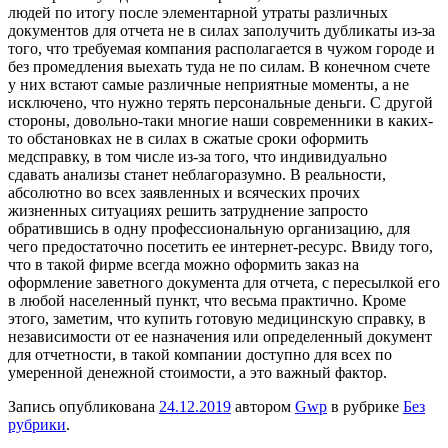
людей по итогу после элементарной утраты различных
документов для отчета не в силах заполучить дубликаты из-за
того, что требуемая компания располагается в чужом городе и
без промедления выехать туда не по силам. В конечном счете
у них встают самые различные неприятные моменты, а не
исключено, что нужно терять персональные деньги. С другой
стороны, довольно-таки многие наши современники в каких-
то обстановках не в силах в сжатые сроки оформить
медсправку, в том числе из-за того, что индивидуально
сдавать анализы станет неблагоразумно. В реальности,
абсолютно во всех заявленных и всяческих прочих
жизненных ситуациях решить затруднение запросто
обратившись в одну профессиональную организацию, для
чего предостаточно посетить ее интернет-ресурс. Ввиду того,
что в такой фирме всегда можно оформить заказ на
оформление заветного документа для отчета, с пересылкой его
в любой населенный пункт, что весьма практично. Кроме
этого, заметим, что купить готовую медицинскую справку, в
независимости от ее назначения или определенный документ
для отчетности, в такой компании доступно для всех по
умеренной денежной стоимости, а это важный фактор.
Запись опубликована
24.12.2019
автором
Gwp
в рубрике
Без
рубрики
.