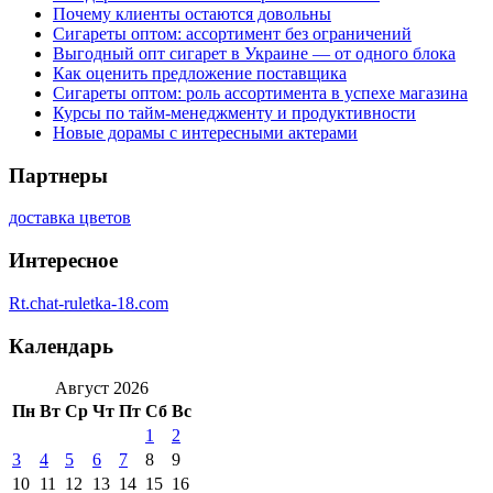
Почему клиенты остаются довольны
Сигареты оптом: ассортимент без ограничений
Выгодный опт сигарет в Украине — от одного блока
Как оценить предложение поставщика
Сигареты оптом: роль ассортимента в успехе магазина
Курсы по тайм-менеджменту и продуктивности
Новые дорамы с интересными актерами
Партнеры
доставка цветов
Интересное
Rt.chat-ruletka-18.com
Календарь
Август 2026
Пн
Вт
Ср
Чт
Пт
Сб
Вс
1
2
3
4
5
6
7
8
9
10
11
12
13
14
15
16