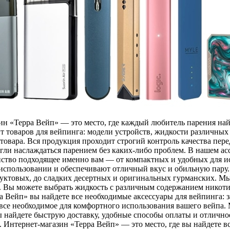
ин «Терра Вейп» — это место, где каждый любитель парения най
товаров для вейпинга: модели устройств, жидкости различных в
вара. Вся продукция проходит строгий контроль качества перед
гли наслаждаться парением без каких-либо проблем. В нашем а
йство подходящее именно вам — от компактных и удобных для и
 использовании и обеспечивают отличный вкус и обильную пару
руктовых, до сладких десертных и оригинальных гурманских. М
. Вы можете выбрать жидкость с различным содержанием никотин
а Вейп» вы найдете все необходимые аксессуары для вейпинга: 
о все необходимое для комфортного использования вашего вейпа
найдете быструю доставку, удобные способы оплаты и отличное
 Интернет-магазин «Терра Вейп» — это место, где вы найдете вс