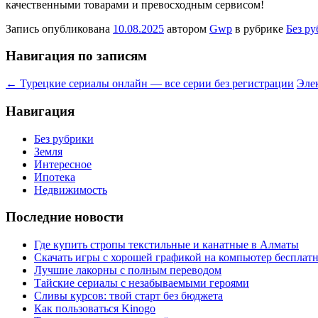
качественными товарами и превосходным сервисом!
Запись опубликована
10.08.2025
автором
Gwp
в рубрике
Без р
Навигация по записям
←
Турецкие сериалы онлайн — все серии без регистрации
Эле
Навигация
Без рубрики
Земля
Интересное
Ипотека
Недвижимость
Последние новости
Где купить стропы текстильные и канатные в Алматы
Скачать игры с хорошей графикой на компьютер бесплатн
Лучшие лакорны с полным переводом
Тайские сериалы с незабываемыми героями
Сливы курсов: твой старт без бюджета
Как пользоваться Kinogo