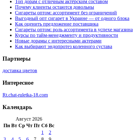
Топ дорам с отличным актёрским составом
Почему клиенты остаются довольны
Сигареты оптом: ассортимент без ограничений
Выгодный опт сигарет в Украине — от одного блока
Как оценить предложение поставщика
Сигареты оптом: роль ассортимента в успехе магазина
Курсы по тайм-менеджменту и продуктивности
Новые дорамы с интересными актерами
Как выбирают эндопротез коленного сустава
Партнеры
доставка цветов
Интересное
Rt.chat-ruletka-18.com
Календарь
Август 2026
Пн
Вт
Ср
Чт
Пт
Сб
Вс
1
2
3
4
5
6
7
8
9