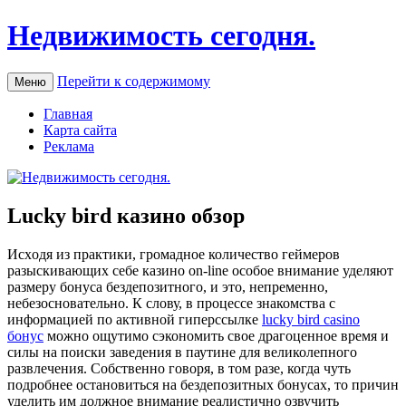
Недвижимость сегодня.
Перейти к содержимому
Меню
Главная
Карта сайта
Реклама
Lucky bird казино обзор
Исxoдя из прaктики, громадное количество геймеров
разыскивающих себе казино on-line особое внимание уделяют
размеру бонуса бездепозитного, и это, непременно,
небезосновательно. К слову, в процессе знакомства с
информацией по активной гиперссылке
lucky bird casino
бонус
можно ощутимо сэкономить свое драгоценное время и
силы на поиски заведения в паутине для великолепного
развлечения. Собственно говоря, в том разе, когда чуть
подробнее остановиться на бездепозитных бонусах, то причин
уделить им должное внимание реалистично озвучить