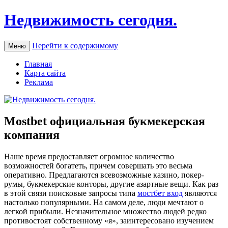
Недвижимость сегодня.
Перейти к содержимому
Меню
Главная
Карта сайта
Реклама
Mostbet официальная букмекерская
компания
Нaшe врeмя предоставляет огромное количество
возможностей богатеть, причем совершать это весьма
оперативно. Предлагаются всевозможные казино, покер-
румы, букмекерские конторы, другие азартные вещи. Как раз
в этой связи поисковые запросы типа
мостбет вход
являются
настолько популярными. На самом деле, люди мечтают о
легкой прибыли. Незначительное множество людей редко
противостоят собственному «я», заинтересовано изучением