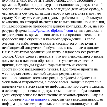
дубликата надо истратить много своих сил и свободного
времени. Вдобавок, процедура восстановления документа об
образовании может обойтись в солидную денежную сумму, в
частности в случае, когда для такого надо съездить в другую
страну. К тому же, если для трудоустройства на прибыльную
вакансию, по которой имеются не только знания, но и навыки,
то целесообразнее приобрести диплом колледжа/ВУЗа, на веб-
ресурсе фирмы
https://gosznac-diplom24.com
купить диплом и
не растрачивать время и свои деньги на продолжительное и
дорогостоящее обучение в каком-то учреждении. В свою
очередь, не избыточным сказать касаемо того, что купить
необходимый документ об обучении, в том числе и диплом
ВУЗа в опытной организации легко, а вдобавок без разных
хлопот. Сразу следует поведать, что для персонального заказа
документа о наличии образования с учетом всех веских
причин, нет нужды куда-нибудь выезжать из своего
собственного населенного пункта. Надо только пройти на
web-портал ответственной фирмы результативно
воспользовавшись компьютером, ноутбуком/нетбуком или
мобильным устройством, в любое время. Зайдя на портал не
дилемма узнать всю важную информацию про услуги фирмы,
и действующие цены на документы о наличии образования
здесь определенно не исключение из закономерности. Еще на
веб-портале
купить диплом
предоставлена всеохватывающая
информация касаемо того, как составить индивидуальный