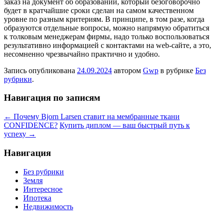
заказ на документ об образовании, который безоговорочно
будет в кратчайшие сроки сделан на самом качественном
уровне по разным критериям. В принципе, в том разе, когда
образуются отдельные вопросы, можно напрямую обратиться
к толковым менеджерам фирмы, надо только воспользоваться
результативно информацией с контактами на web-сайте, а это,
несомненно чрезвычайно практично и удобно.
Запись опубликована
24.09.2024
автором
Gwp
в рубрике
Без
рубрики
.
Навигация по записям
←
Почему Bjorn Larsen ставит на мембранные ткани
CONFIDENCE?
Купить диплом — ваш быстрый путь к
успеху
→
Навигация
Без рубрики
Земля
Интересное
Ипотека
Недвижимость