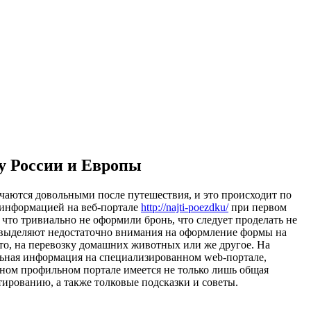
у России и Европы
учаются довольными после путешествия, и это происходит по
 информацией на веб-портале
http://najti-poezdku/
при первом
 что тривиально не оформили бронь, что следует проделать не
ях выделяют недостаточно внимания на оформление формы на
вто, на перевозку домашних животных или же другое. На
альная информация на специализированном web-портале,
енном профильном портале имеется не только лишь общая
ированию, а также толковые подсказки и советы.