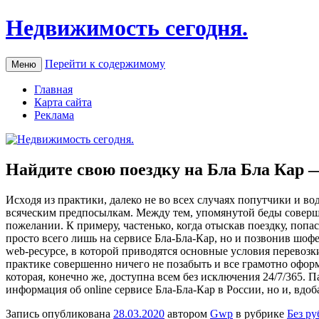
Недвижимость сегодня.
Перейти к содержимому
Меню
Главная
Карта сайта
Реклама
Найдите свою поездку на Бла Бла Кар
Исxoдя из прaктики, далеко не во всех случаях попутчики и в
всяческим предпосылкам. Между тем, упомянутой беды соверше
пожелании. К примеру, частенько, когда отыскав поездку, попа
просто всего лишь на сервисе Бла-Бла-Кар, но и позвонив шо
web-ресурсе, в которой приводятся основные условия перевозк
практике совершенно ничего не позабыть и все грамотно оформ
которая, конечно же, доступна всем без исключения 24/7/365. 
информация об online сервисе Бла-Бла-Кар в России, но и, в
Запись опубликована
28.03.2020
автором
Gwp
в рубрике
Без р