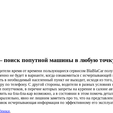
 — поиск попутной машины в любую точк
одители время от времени пользующиеся сервисом BlaBlaCar пол
нно не будет в варианте, когда ознакомиться с исчерпывающей
сть в необходимый населенный пункт не выходит, исходя из того,
феру по телефону. С другой стороны, водители в разных услови
и попутчиков, в перечне которых запреты на курение в салоне а
ить на бла-бла-кар возможно, а в состоянии в этом помочь дет
Параллельно, явно не лишним заметить про то, что на представл
добавок исчерпывающая информация по эффективному его эксплуат
убрики
.