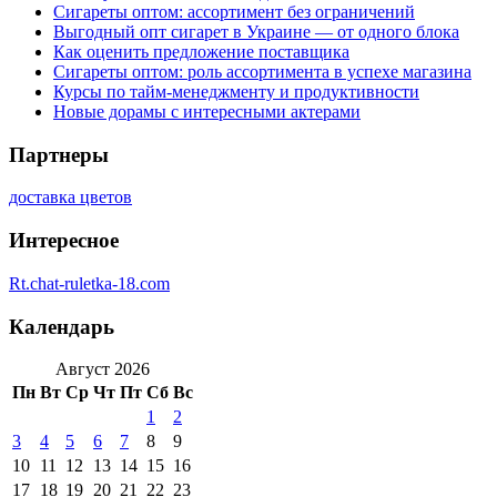
Сигареты оптом: ассортимент без ограничений
Выгодный опт сигарет в Украине — от одного блока
Как оценить предложение поставщика
Сигареты оптом: роль ассортимента в успехе магазина
Курсы по тайм-менеджменту и продуктивности
Новые дорамы с интересными актерами
Партнеры
доставка цветов
Интересное
Rt.chat-ruletka-18.com
Календарь
Август 2026
Пн
Вт
Ср
Чт
Пт
Сб
Вс
1
2
3
4
5
6
7
8
9
10
11
12
13
14
15
16
17
18
19
20
21
22
23