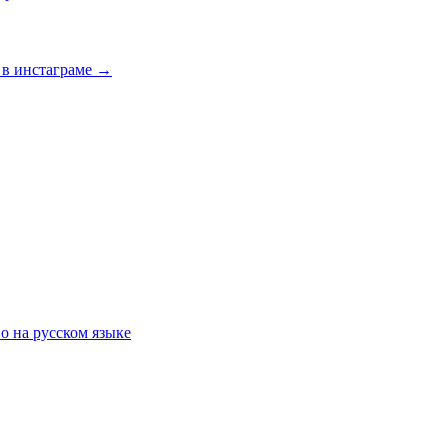
 в инстаграме
→
о на русском языке