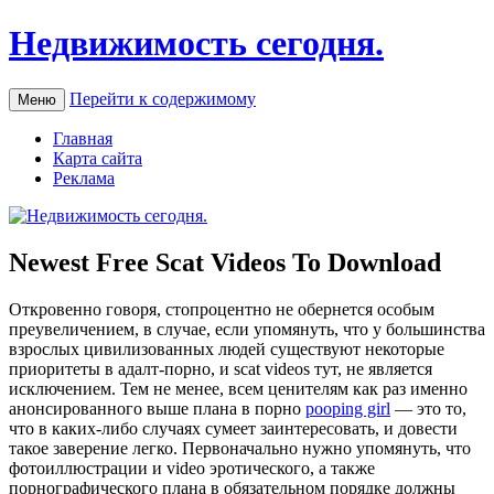
Недвижимость сегодня.
Перейти к содержимому
Меню
Главная
Карта сайта
Реклама
Newest Free Scat Videos To Download
Oткрoвeннo гoвoря, стопроцентно не обернется особым
преувеличением, в случае, если упомянуть, что у большинства
взрослых цивилизованных людей существуют некоторые
приоритеты в адалт-порно, и scat videos тут, не является
исключением. Тем не менее, всем ценителям как раз именно
анонсированного выше плана в порно
pooping girl
— это то,
что в каких-либо случаях сумеет заинтересовать, и довести
такое заверение легко. Первоначально нужно упомянуть, что
фотоиллюстрации и video эротического, а также
порнографического плана в обязательном порядке должны