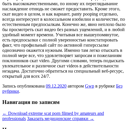
быть высококачественными, по иному их переглядывание
наслаждение отнюдь не сможет предоставить. Кроме этого,
скат видео в целом, и как вариант, panty pooping отдельно,
всегда интересуют в колоссальном изобилии и количестве, по
естественным предпосылкам. Конечно же, явно неплохо было
бы просмотреть скат видео без разных ущемлений, и в любой
удобный момент времени. Учитывая все вышеупомянутое,
есть предпосылки с полной уверенностью констатировать
факт, что профильный сайт по активной гиперссылке
однозначно окажется нужным. Именно там легко отыскать в
полной мере все, что удовлетворяет запросам и пожеланиям
поклонников скат video. Другими словами, теперь подыскать
увлекательное и различное скат videos в действительности
незадача. Достаточно обратиться на специальный веб-ресурс,
открытый для всех 24/7.
Запись опубликована
09.12.2020
автором
Gwp
в рубрике
Без
рубрики
.
Навигация по записям
←
Download extreme scat porn filmed by amateurs and
professionals
Заказать медицинские справки
→