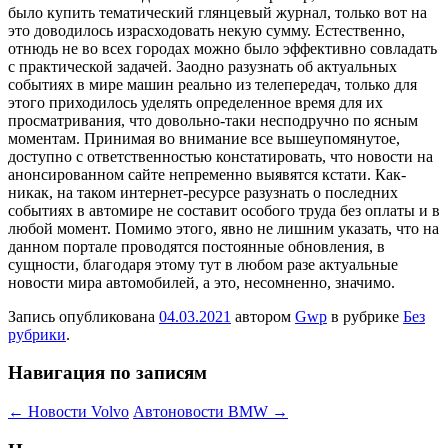
было купить тематический глянцевый журнал, только вот на
это доводилось израсходовать некую сумму. Естественно,
отнюдь не во всех городах можно было эффективно совладать
с практической задачей. Заодно разузнать об актуальных
событиях в мире машин реально из телепередач, только для
этого приходилось уделять определенное время для их
просматривания, что довольно-таки несподручно по ясным
моментам. Принимая во внимание все вышеупомянутое,
доступно с ответственностью констатировать, что новости на
анонсированном сайте непременно выявятся кстати. Как-
никак, на таком интернет-ресурсе разузнать о последних
событиях в автомире не составит особого труда без оплаты и в
любой момент. Помимо этого, явно не лишним указать, что на
данном портале проводятся постоянные обновления, в
сущности, благодаря этому тут в любом разе актуальные
новости мира автомобилей, а это, несомненно, значимо.
Запись опубликована
04.03.2021
автором
Gwp
в рубрике
Без
рубрики
.
Навигация по записям
←
Новости Volvo
Автоновости BMW
→