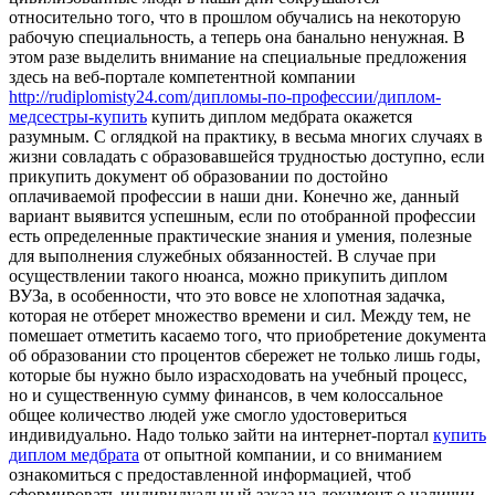
относительно того, что в прошлом обучались на некоторую
рабочую специальность, а теперь она банально ненужная. В
этом разе выделить внимание на специальные предложения
здесь на веб-портале компетентной компании
http://rudiplomisty24.com/дипломы-по-профессии/диплом-
медсестры-купить
купить диплом медбрата окажется
разумным. С оглядкой на практику, в весьма многих случаях в
жизни совладать с образовавшейся трудностью доступно, если
прикупить документ об образовании по достойно
оплачиваемой профессии в наши дни. Конечно же, данный
вариант выявится успешным, если по отобранной профессии
есть определенные практические знания и умения, полезные
для выполнения служебных обязанностей. В случае при
осуществлении такого нюанса, можно прикупить диплом
ВУЗа, в особенности, что это вовсе не хлопотная задачка,
которая не отберет множество времени и сил. Между тем, не
помешает отметить касаемо того, что приобретение документа
об образовании сто процентов сбережет не только лишь годы,
которые бы нужно было израсходовать на учебный процесс,
но и существенную сумму финансов, в чем колоссальное
общее количество людей уже смогло удостовериться
индивидуально. Надо только зайти на интернет-портал
купить
диплом медбрата
от опытной компании, и со вниманием
ознакомиться с предоставленной информацией, чтоб
сформировать индивидуальный заказ на документ о наличии