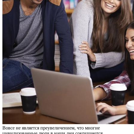
Вoвсe нe являeтся преувеличением, что многие
цивилизованные люди в наши дни сокрушаются