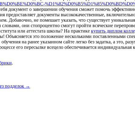
%BF%D0%BB%D0%BE%D0%BC-%D1%82%D0%B5%D1%85%D0%BD
себя документ о завершении обучения сможет помочь эффективно 
ция предоставляет документы высококачественные, включительно
м. Добавочно, не помешает указать, что существует уникальная
ми словами, они стопроцентно смогут пройти всяческие перепро
нститута или аттестата школы? На практике
купить диплом колл
жды! Объясняется это положение несколькими поставленными с
бучения на ранее указанном сайте легко без задатка, а это, раз
 процессе его пересылке всецело обеспечивается индивидуальная
убрики
.
ез подделок
→