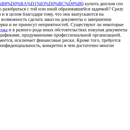
%D0%B8%D0%BA%D1%83%D0%BC%D0%B0
купить диплом спо
разобраться с той или иной образовавшейся задачкой? Сразу
 и в целом благодаря тому, что они выпускаются на
 возможность сделать заказ на документы о завершении
верки и не принесут неприятностей. Существуют ли некоторые
еджа
и в разного рода иных обстоятельствах покупая документы
пецификами, продуманными профессиональной организацией.
умеется, исключает финансовые риски. Кроме того, требуется
 конфиденциальность, конкретно в чем достаточно многие