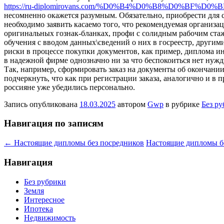
https://ru-diplomirovans.com/%D0%B4%D0%B8%D0
несомненно окажется разумным. Обязательно, приобрести для 
необходимо заявить касаемо того, что рекомендуемая организа
оригинальных гознак-бланках, профи с солидным рабочим стаже
обучения с вводом данных\сведений о них в госреестр, други
риски в процессе покупки документов, как пример, диплома и
в надежной фирме однозначно ни за что беспокоиться нет ну
Так, например, сформировать заказ на документы об окончании о
подчеркнуть, что как при регистрации заказа, аналогично и в
россияне уже убедились персонально.
Запись опубликована
18.03.2025
автором
Gwp
в рубрике
Без р
Навигация по записям
←
Настоящие дипломы без посредников
Настоящие дипломы б
Навигация
Без рубрики
Земля
Интересное
Ипотека
Недвижимость