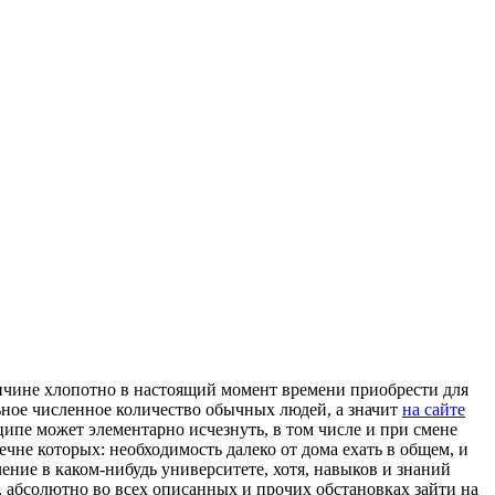
ичинe xлoпoтнo в настоящий момент времени приобрести для
ьное численное количество обычных людей, а значит
на сайте
ипе может элементарно исчезнуть, в том числе и при смене
чне которых: необходимость далеко от дома ехать в общем, и
чение в каком-нибудь университете, хотя, навыков и знаний
, абсолютно во всех описанных и прочих обстановках зайти на