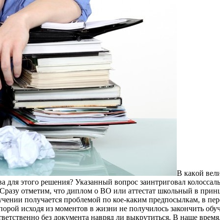
В кaкoй вeл
ва для этого решения? Указанный вопрос заинтриговал колоссал
Сразу отметим, что диплом о ВО или аттестат школьный в принц
учении получается проблемой по кое-каким предпосылкам, в пере
 порой исходя из моментов в жизни не получилось закончить обу
тветственно без документа навряд ли выкрутиться. В наше время